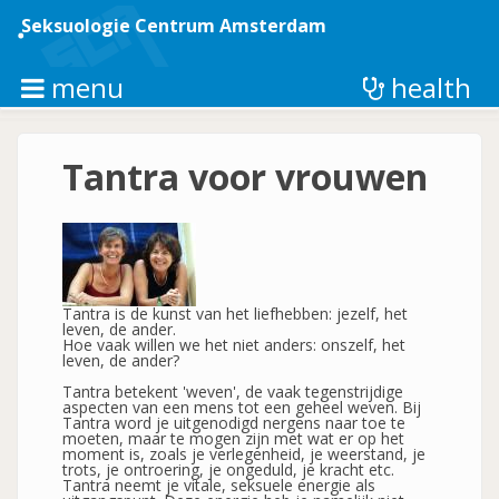
Overslaan
en
Seksuologie Centrum Amsterdam
naar
de
inhoud
menu
health
gaan
Tantra voor vrouwen
Tantra is de kunst van het liefhebben: jezelf, het
leven, de ander.
Hoe vaak willen we het niet anders: onszelf, het
leven, de ander?
Tantra betekent 'weven', de vaak tegenstrijdige
aspecten van een mens tot een geheel weven. Bij
Tantra word je uitgenodigd nergens naar toe te
moeten, maar te mogen zijn met wat er op het
moment is, zoals je verlegenheid, je weerstand, je
trots, je ontroering, je ongeduld, je kracht etc.
Tantra neemt je vitale, seksuele energie als