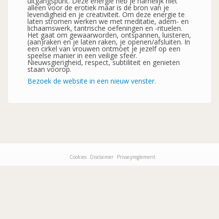
uitgangspunt. Deze energie heb je namelijk niet
alleen voor de erotiek maar is de bron van je
levendigheid en je creativiteit. Om deze energie te
laten stromen werken we met meditatie, adem- en
lichaamswerk, tantrische oefeningen en -rituelen.
Het gaat om gewaarworden, ontspannen, luisteren,
(aan)raken en je laten raken, je openen/afsluiten. In
een cirkel van vrouwen ontmoet je jezelf op een
speelse manier in een veilige sfeer.
Nieuwsgierigheid, respect, subtiliteit en genieten
staan voorop.
Bezoek de website in een nieuw venster.
Cookies
Disclaimer
Privacyreglement
Footer-
menu