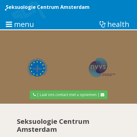
Overslaan
en
Seksuologie Centrum Amsterdam
naar
de
inhoud
menu
health
gaan
| Laat ons contact met u opnemen |
Seksuologie Centrum
Amsterdam