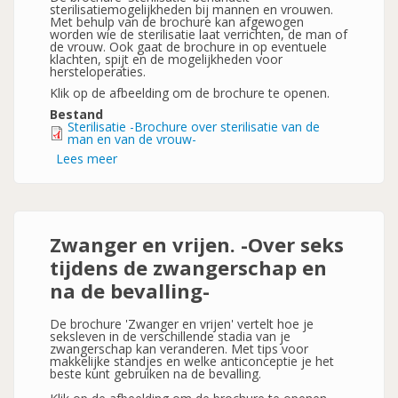
sterilisatiemogelijkheden bij mannen en vrouwen.
Met behulp van de brochure kan afgewogen
worden wie de sterilisatie laat verrichten, de man of
de vrouw. Ook gaat de brochure in op eventuele
klachten, spijt en de mogelijkheden voor
hersteloperaties.
Klik op de afbeelding om de brochure te openen.
Bestand
Sterilisatie -Brochure over sterilisatie van de
man en van de vrouw-
Lees meer
over
Sterilisatie
-
Brochure
over
sterilisatie
van
Zwanger en vrijen. -Over seks
de
man
tijdens de zwangerschap en
en
van
na de bevalling-
de
vrouw-
De brochure 'Zwanger en vrijen' vertelt hoe je
seksleven in de verschillende stadia van je
zwangerschap kan veranderen. Met tips voor
makkelijke standjes en welke anticonceptie je het
beste kunt gebruiken na de bevalling.