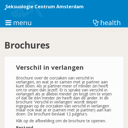
Overslaan
en
Seksuologie Centrum Amsterdam
naar
de
inhoud
menu
health
gaan
Brochures
Verschil in verlangen
Brochure over de oorzaken van verschil in
verlangen, en wat je er samen met je partner aan
kunt doen. Als je partner meer of minder zin heeft
om te vrijen dan jezelf. Er is sprake van verschil in
verlangen als je allebei minder zin krijgt om te vrijen
of dat de één minder zin heeft dan de ander. In de
brochure 'Verschil in verlangen' wordt dieper
ingegaan op de oorzaken van verschil in verlangen
maar ook wat je er (samen met je partner) aan kan
doen. De brochure beslaat 12 pagina's.
Klik op de afbeelding om de brochure te openen.
Bestand