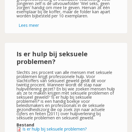
jongeren zelf is de uitvouwfolder 'Wel seks, geen
zorgen' handig om mee te geven. Hiervan zit één
exemplaar bij de koffer, maar de folder kan apart
worden bijbesteld per 10 exemplaren.
Lees meer
over
Anticonceptiekoffer
-
Koffer
om
voorlichting
te
Is er hulp bij seksuele
geven
over
problemen?
verschillende
vormen
van
Slechts zes procent van alle mensen met seksuele
anticonceptie-
problemen krijgt professionele hulp. Voor
slachtoffers van seksueel geweld geldt dit voor
twintig procent. Wanneer wordt de stap naar
hulpverlening gezet? En bij wie zoeken mensen hulp
als ze te maken krijgen met seksuele problemen of
seksueel geweld? ‘Is er hulp bij seksuele
problemen?’ is een handig boekje voor
beleidsmakers en professionals in de seksuele
gezondheidszorg die op zoek zijn naar actuele
cijfers en feiten (2011) over hulpverlening bij
seksuele problemen en seksueel geweld.
Bestand
Is er hulp bij seksuele problemen?