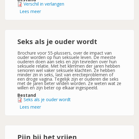
Verschil in verlangen
Lees meer
over
Verschil
in
verlangen
Seks als je ouder wordt
Brochure voor 55-plussers, over de impact van
ouder worden op hun seksuele leven. De meeste
ouderen doen aan seks en zijn tevreden over hun
seksuele relatie. Met het klimmen der jaren hebben
senioren wel vaker seksuele klachten. Ze hebben
minder zin in seks, last van erectieproblemen of
een droge vagina. Tegelijk zijn er ouderen die seks
met de jaren beter vinden worden. Ze weten wat ze
willen en zijn beter op elkaar ingespeeld.
Bestand
Seks als je ouder wordt
Lees meer
over
Seks
als
je
ouder
wordt
Pijn bij het vrijen