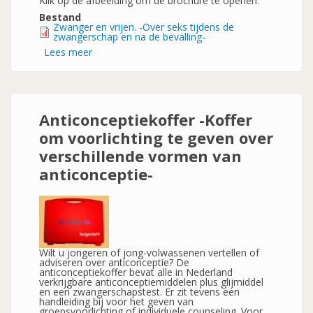
Klik op de afbeelding om de brochure te openen.
Bestand
Zwanger en vrijen. -Over seks tijdens de
zwangerschap en na de bevalling-
Lees meer
over
Zwanger
en
vrijen.
-
Over
seks
Anticonceptiekoffer -Koffer
tijdens
de
om voorlichting te geven over
zwangerschap
en
verschillende vormen van
na
de
anticonceptie-
bevalling-
Wilt u jongeren of jong-volwassenen vertellen of
adviseren over anticonceptie? De
anticonceptiekoffer bevat alle in Nederland
verkrijgbare anticonceptiemiddelen plus glijmiddel
en een zwangerschapstest. Er zit tevens een
handleiding bij voor het geven van
groepsvoorlichting of individuele counseling. Voor