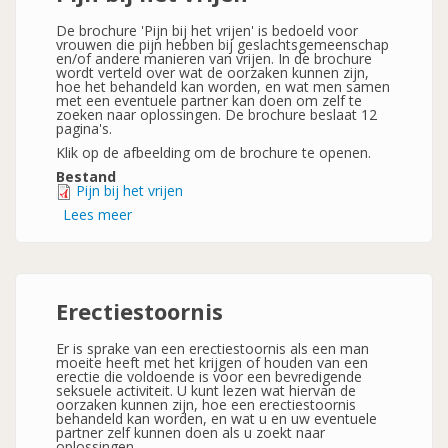
De brochure 'Pijn bij het vrijen' is bedoeld voor
vrouwen die pijn hebben bij geslachtsgemeenschap
en/of andere manieren van vrijen. In de brochure
wordt verteld over wat de oorzaken kunnen zijn,
hoe het behandeld kan worden, en wat men samen
met een eventuele partner kan doen om zelf te
zoeken naar oplossingen. De brochure beslaat 12
pagina's.
Klik op de afbeelding om de brochure te openen.
Bestand
Pijn bij het vrijen
Lees meer
over
Pijn
bij
het
vrijen
Erectiestoornis
Er is sprake van een erectiestoornis als een man
moeite heeft met het krijgen of houden van een
erectie die voldoende is voor een bevredigende
seksuele activiteit. U kunt lezen wat hiervan de
oorzaken kunnen zijn, hoe een erectiestoornis
behandeld kan worden, en wat u en uw eventuele
partner zelf kunnen doen als u zoekt naar
oplossingen.