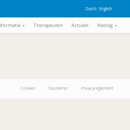
Dutch
English
G
nformatie
Therapeuten
Actueel
Naslag
Cookies
Disclaimer
Privacyreglement