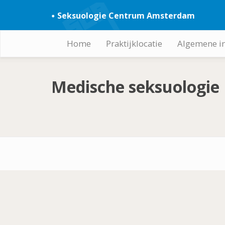
Overslaan
Seksuologie Centrum Amsterdam
en
naar
de
Home
Praktijklocatie
Algemene i
Hoofdnavigatie
inhoud
gaan
Medische seksuologie
Footer-
menu