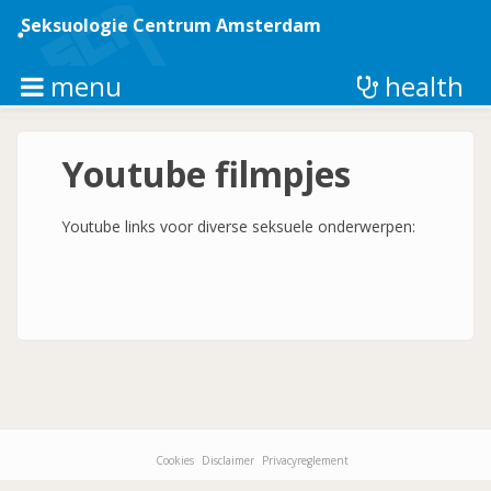
Overslaan
en
Seksuologie Centrum Amsterdam
naar
de
inhoud
menu
health
gaan
Youtube filmpjes
Youtube links voor diverse seksuele onderwerpen:
Cookies
Disclaimer
Privacyreglement
Footer-