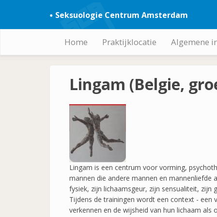
Overslaan
Seksuologie Centrum Amsterdam
en
naar
de
Home
Praktijklocatie
Algemene i
Hoofdnavigatie
inhoud
gaan
Lingam (Belgie, gr
Lingam is een centrum voor vorming, psychoth
mannen die andere mannen en mannenliefde als 
fysiek, zijn lichaamsgeur, zijn sensualiteit, zijn
Tijdens de trainingen wordt een context - een 
verkennen en de wijsheid van hun lichaam als o