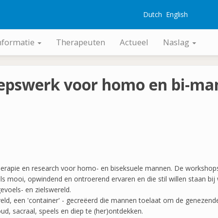
Dutch
English
G
nformatie
Therapeuten
Actueel
Naslag
oepswerk voor homo en bi-ma
erapie en research voor homo- en biseksuele mannen. De workshops 
mooi, opwindend en ontroerend ervaren en die stil willen staan bij w
 gevoels- en zielswereld.
veld, een 'container' - gecreëerd die mannen toelaat om de genezende
ud, sacraal, speels en diep te (her)ontdekken.