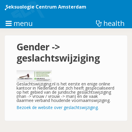
Overslaan
en
Seksuologie Centrum Amsterdam
naar
de
inhoud
menu
health
gaan
Gender ->
geslachtswijziging
Geslachtswijziging.nl is het eerste en enige online
kantoor in Nederland dat zich heeft gespecialiseerd
op het gebied van de juridische geslachtswijziging
(man -> vrouw / vrouw -> man) en de vaak
daarmee verband houdende voornaamswijziging.
Bezoek de website over geslachtswijziging.