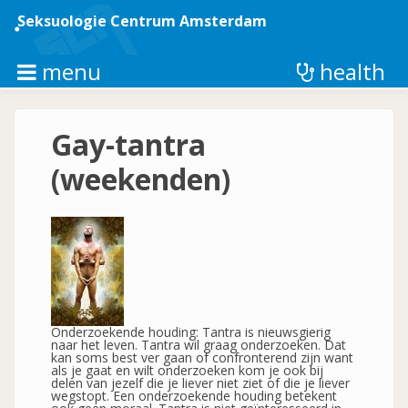
Overslaan
en
Seksuologie Centrum Amsterdam
naar
de
inhoud
menu
health
gaan
Gay-tantra
(weekenden)
Onderzoekende houding: Tantra is nieuwsgierig
naar het leven. Tantra wil graag onderzoeken. Dat
kan soms best ver gaan of confronterend zijn want
als je gaat en wilt onderzoeken kom je ook bij
delen van jezelf die je liever niet ziet of die je liever
wegstopt. Een onderzoekende houding betekent