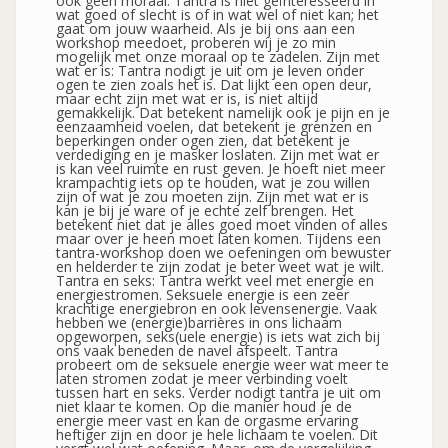
ook geen moraal. Tantra is niet geïnteresseerd in
wat goed of slecht is of in wat wel of niet kan; het
gaat om jouw waarheid. Als je bij ons aan een
workshop meedoet, proberen wij je zo min
mogelijk met onze moraal op te zadelen. Zijn met
wat er is: Tantra nodigt je uit om je leven onder
ogen te zien zoals het is. Dat lijkt een open deur,
maar echt zijn met wat er is, is niet altijd
gemakkelijk. Dat betekent namelijk ook je pijn en je
eenzaamheid voelen, dat betekent je grenzen en
beperkingen onder ogen zien, dat betekent je
verdediging en je masker loslaten. Zijn met wat er
is kan veel ruimte en rust geven. Je hoeft niet meer
krampachtig iets op te houden, wat je zou willen
zijn of wat je zou moeten zijn. Zijn met wat er is
kan je bij je ware of je echte zelf brengen. Het
betekent niet dat je alles goed moet vinden of alles
maar over je heen moet laten komen. Tijdens een
tantra-workshop doen we oefeningen om bewuster
en helderder te zijn zodat je beter weet wat je wilt.
Tantra en seks: Tantra werkt veel met energie en
energiestromen. Seksuele energie is een zeer
krachtige energiebron en ook levensenergie. Vaak
hebben we (energie)barrières in ons lichaam
opgeworpen, seks(uele energie) is iets wat zich bij
ons vaak beneden de navel afspeelt. Tantra
probeert om de seksuele energie weer wat meer te
laten stromen zodat je meer verbinding voelt
tussen hart en seks. Verder nodigt tantra je uit om
niet klaar te komen. Op die manier houd je de
energie meer vast en kan de orgasme ervaring
heftiger zijn en door je hele lichaam te voelen. Dit