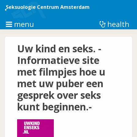
Overslaan
en
Seksuologie Centrum Amsterdam
naar
de
inhoud
menu
health
gaan
Uw kind en seks. -
Informatieve site
met filmpjes hoe u
met uw puber een
gesprek over seks
kunt beginnen.-