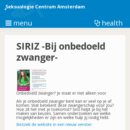
Overslaan
en
Seksuologie Centrum Amsterdam
naar
de
inhoud
menu
health
gaan
SIRIZ -Bij onbedoeld
zwanger-
Onbedoeld zwanger? Je staat er niet alleen voor
Als je onbedoeld zwanger bent kan er veel op je af
komen. Wat betekent deze zwangerschap voor jou?
Hoe zit het met je toekomst? Siriz helpt je bij het
maken van keuzes. Samen onderzoeken we welke
mogelijkheden er zijn en welke hulp jij nodig hebt.
Bezoek de website in een nieuw venster.