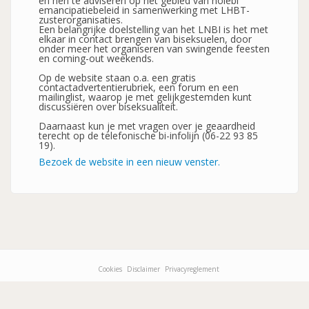
en hen te adviseren op het gebied van holebi
emancipatiebeleid in samenwerking met LHBT-
zusterorganisaties.
Een belangrijke doelstelling van het LNBI is het met
elkaar in contact brengen van biseksuelen, door
onder meer het organiseren van swingende feesten
en coming-out weekends.
Op de website staan o.a. een gratis
contactadvertentierubriek, een forum en een
mailinglist, waarop je met gelijkgestemden kunt
discussiëren over biseksualiteit.
Daarnaast kun je met vragen over je geaardheid
terecht op de telefonische bi-infolijn (06-22 93 85
19).
Bezoek de website in een nieuw venster.
Cookies
Disclaimer
Privacyreglement
Footer-
menu