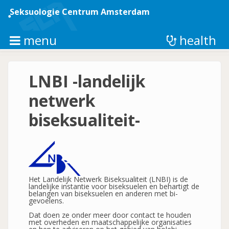
Overslaan
en
Seksuologie Centrum Amsterdam
naar
de
inhoud
menu
health
gaan
LNBI -landelijk
netwerk
biseksualiteit-
Het Landelijk Netwerk Biseksualiteit (LNBI) is de
landelijke instantie voor biseksuelen en behartigt de
belangen van biseksuelen en anderen met bi-
gevoelens.
Dat doen ze onder meer door contact te houden
met overheden en maatschappelijke organisaties