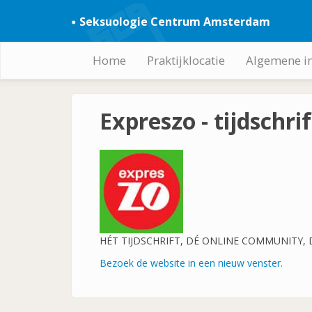
Overslaan
Seksuologie Centrum Amsterdam
en
naar
de
Home
Praktijklocatie
Algemene i
Hoofdnavigatie
inhoud
gaan
Expreszo - tijdschr
HÉT TIJDSCHRIFT, DÉ ONLINE COMMUNITY,
Bezoek de website in een nieuw venster.