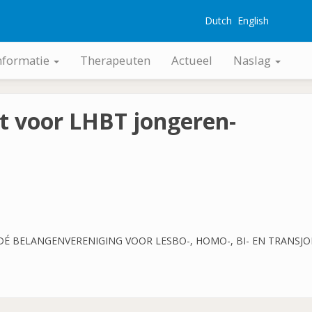
Dutch
English
G
nformatie
Therapeuten
Actueel
Naslag
ift voor LHBT jongeren-
 DÉ BELANGENVERENIGING VOOR LESBO-, HOMO-, BI- EN TRANSJ