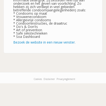
informatie belangrijk. Zij besteden veel tijd aan
onderzoek en het geven van voorlichting. Zo
hebben zij zich verdiept in veel gebieden
betreffende condoom(aangelegenheden) zoals:
* Condooms op maat
* Vrouwenecondoom
* Allergievrije condooms
* Condoominstructies, de draaitruc
* Do's & Don'ts
* Art of prevention
* Safe sekstechnieken
* Soa Dashboard
Bezoek de website in een nieuw venster.
Cookies
Disclaimer
Privacyreglement
Footer-
menu