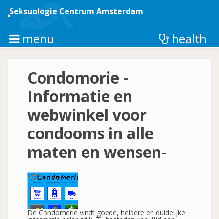
Overslaan
en
Seksuologie Centrum Amsterdam
naar
de
inhoud
menu
health
gaan
Condomorie -
Informatie en
webwinkel voor
condooms in alle
maten en wensen-
De Condomerie vindt goede, heldere en duidelijke