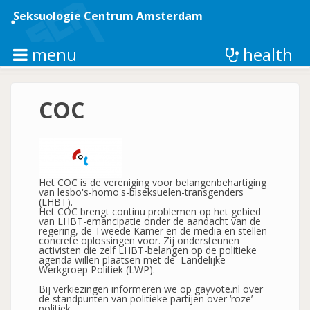
Overslaan
en
Seksuologie Centrum Amsterdam
naar
de
inhoud
menu
health
gaan
COC
Het COC is de vereniging voor belangenbehartiging
van lesbo's-homo's-biseksuelen-transgenders
(LHBT).
Het COC brengt continu problemen op het gebied
van LHBT-emancipatie onder de aandacht van de
regering, de Tweede Kamer en de media en stellen
concrete oplossingen voor. Zij ondersteunen
activisten die zelf LHBT-belangen op de politieke
agenda willen plaatsen met de Landelijke
Werkgroep Politiek (LWP).
Bij verkiezingen informeren we op gayvote.nl over
de standpunten van politieke partijen over ‘roze’
politiek.