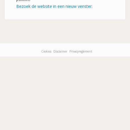
Bezoek de website in een nieuw venster.
Cookies
Disclaimer
Privacyreglement
Footer-
menu