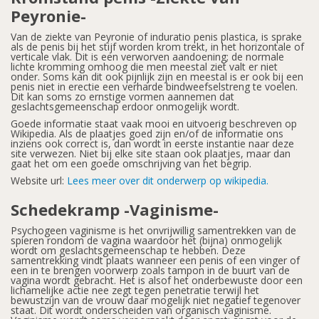
Peyronie-
Van de ziekte van Peyronie of induratio penis plastica, is sprake
als de penis bij het stijf worden krom trekt, in het horizontale of
verticale vlak. Dit is een verworven aandoening; de normale
lichte kromming omhoog die men meestal ziet valt er niet
onder. Soms kan dit ook pijnlijk zijn en meestal is er ook bij een
penis niet in erectie een verharde bindweefselstreng te voelen.
Dit kan soms zo ernstige vormen aannemen dat
geslachtsgemeenschap erdoor onmogelijk wordt.
Goede informatie staat vaak mooi en uitvoerig beschreven op
Wikipedia. Als de plaatjes goed zijn en/of de informatie ons
inziens ook correct is, dan wordt in eerste instantie naar deze
site verwezen. Niet bij elke site staan ook plaatjes, maar dan
gaat het om een goede omschrijving van het begrip.
Website url:
Lees meer over dit onderwerp op wikipedia.
Schedekramp -Vaginisme-
Psychogeen vaginisme is het onvrijwillig samentrekken van de
spieren rondom de vagina waardoor het (bijna) onmogelijk
wordt om geslachtsgemeenschap te hebben. Deze
samentrekking vindt plaats wanneer een penis of een vinger of
een in te brengen voorwerp zoals tampon in de buurt van de
vagina wordt gebracht. Het is alsof het onderbewuste door een
lichamelijke actie nee zegt tegen penetratie terwijl het
bewustzijn van de vrouw daar mogelijk niet negatief tegenover
staat. Dit wordt onderscheiden van organisch vaginisme.