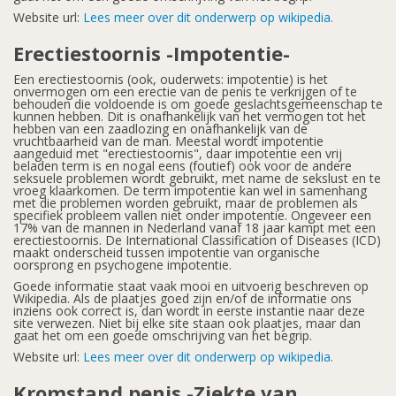
Website url:
Lees meer over dit onderwerp op wikipedia.
Erectiestoornis -Impotentie-
Een erectiestoornis (ook, ouderwets: impotentie) is het
onvermogen om een erectie van de penis te verkrijgen of te
behouden die voldoende is om goede geslachtsgemeenschap te
kunnen hebben. Dit is onafhankelijk van het vermogen tot het
hebben van een zaadlozing en onafhankelijk van de
vruchtbaarheid van de man. Meestal wordt impotentie
aangeduid met "erectiestoornis", daar impotentie een vrij
beladen term is en nogal eens (foutief) ook voor de andere
seksuele problemen wordt gebruikt, met name de sekslust en te
vroeg klaarkomen. De term impotentie kan wel in samenhang
met die problemen worden gebruikt, maar de problemen als
specifiek probleem vallen niet onder impotentie. Ongeveer een
17% van de mannen in Nederland vanaf 18 jaar kampt met een
erectiestoornis. De International Classification of Diseases (ICD)
maakt onderscheid tussen impotentie van organische
oorsprong en psychogene impotentie.
Goede informatie staat vaak mooi en uitvoerig beschreven op
Wikipedia. Als de plaatjes goed zijn en/of de informatie ons
inziens ook correct is, dan wordt in eerste instantie naar deze
site verwezen. Niet bij elke site staan ook plaatjes, maar dan
gaat het om een goede omschrijving van het begrip.
Website url:
Lees meer over dit onderwerp op wikipedia.
Kromstand penis -Ziekte van