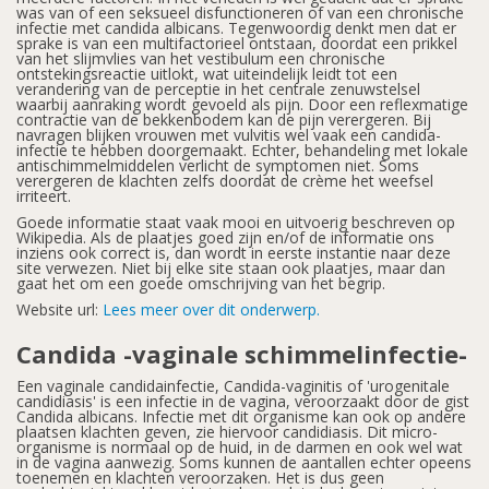
was van of een seksueel disfunctioneren of van een chronische
infectie met candida albicans. Tegenwoordig denkt men dat er
sprake is van een multifactorieel ontstaan, doordat een prikkel
van het slijmvlies van het vestibulum een chronische
ontstekingsreactie uitlokt, wat uiteindelijk leidt tot een
verandering van de perceptie in het centrale zenuwstelsel
waarbij aanraking wordt gevoeld als pijn. Door een reflexmatige
contractie van de bekkenbodem kan de pijn verergeren. Bij
navragen blijken vrouwen met vulvitis wel vaak een candida-
infectie te hebben doorgemaakt. Echter, behandeling met lokale
antischimmelmiddelen verlicht de symptomen niet. Soms
verergeren de klachten zelfs doordat de crème het weefsel
irriteert.
Goede informatie staat vaak mooi en uitvoerig beschreven op
Wikipedia. Als de plaatjes goed zijn en/of de informatie ons
inziens ook correct is, dan wordt in eerste instantie naar deze
site verwezen. Niet bij elke site staan ook plaatjes, maar dan
gaat het om een goede omschrijving van het begrip.
Website url:
Lees meer over dit onderwerp.
Candida -vaginale schimmelinfectie-
Een vaginale candidainfectie, Candida-vaginitis of 'urogenitale
candidiasis' is een infectie in de vagina, veroorzaakt door de gist
Candida albicans. Infectie met dit organisme kan ook op andere
plaatsen klachten geven, zie hiervoor candidiasis. Dit micro-
organisme is normaal op de huid, in de darmen en ook wel wat
in de vagina aanwezig. Soms kunnen de aantallen echter opeens
toenemen en klachten veroorzaken. Het is dus geen