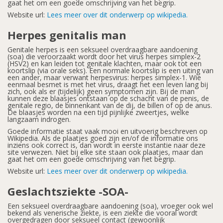
gaat het om een goede omschrijving van het begrip.
Website url:
Lees meer over dit onderwerp op wikipedia.
Herpes genitalis man
Genitale herpes is een seksueel overdraagbare aandoening
(soa) die veroorzaakt wordt door het virus herpes simplex-2
(HSV2) en kan leiden tot genitale klachten, maar ook tot een
koortslip (via orale seks). Een normale koortslip is een uiting van
een ander, maar verwant herpesvirus: herpes simplex-1. Wie
eenmaal besmet is met het virus, draagt het een leven lang bij
zich, ook als er (tijdelijk) geen symptomen zijn. Bij de man
kunnen deze blaasjes ontstaan op de schacht van de penis, de
genitale regio, de binnenkant van de dij, de billen of op de anus.
De blaasjes worden na een tijd pijnlijke zweertjes, welke
langzaam indrogen.
Goede informatie staat vaak mooi en uitvoerig beschreven op
Wikipedia. Als de plaatjes goed zijn en/of de informatie ons
inziens ook correct is, dan wordt in eerste instantie naar deze
site verwezen. Niet bij elke site staan ook plaatjes, maar dan
gaat het om een goede omschrijving van het begrip.
Website url:
Lees meer over dit onderwerp op wikipedia.
Geslachtsziekte -SOA-
Een seksueel overdraagbare aandoening (soa), vroeger ook wel
bekend als venerische ziekte, is een ziekte die vooral wordt
overgedragen door seksueel contact (gewoonlijk