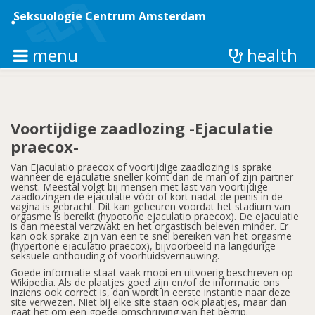
Overslaan
en
Seksuologie Centrum Amsterdam
naar
de
inhoud
menu
health
gaan
Voortijdige zaadlozing -Ejaculatie
praecox-
Van Ejaculatio praecox of voortijdige zaadlozing is sprake
wanneer de ejaculatie sneller komt dan de man of zijn partner
wenst. Meestal volgt bij mensen met last van voortijdige
zaadlozingen de ejaculatie vóór of kort nadat de penis in de
vagina is gebracht. Dit kan gebeuren voordat het stadium van
orgasme is bereikt (hypotone ejaculatio praecox). De ejaculatie
is dan meestal verzwakt en het orgastisch beleven minder. Er
kan ook sprake zijn van een te snel bereiken van het orgasme
(hypertone ejaculatio praecox), bijvoorbeeld na langdurige
seksuele onthouding of voorhuidsvernauwing.
Goede informatie staat vaak mooi en uitvoerig beschreven op
Wikipedia. Als de plaatjes goed zijn en/of de informatie ons
inziens ook correct is, dan wordt in eerste instantie naar deze
site verwezen. Niet bij elke site staan ook plaatjes, maar dan
gaat het om een goede omschrijving van het begrip.