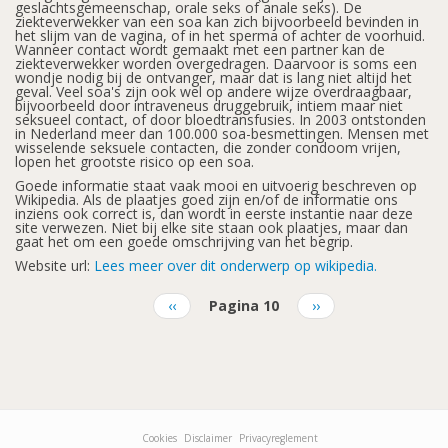
geslachtsgemeenschap, orale seks of anale seks). De
ziekteverwekker van een soa kan zich bijvoorbeeld bevinden in
het slijm van de vagina, of in het sperma of achter de voorhuid.
Wanneer contact wordt gemaakt met een partner kan de
ziekteverwekker worden overgedragen. Daarvoor is soms een
wondje nodig bij de ontvanger, maar dat is lang niet altijd het
geval. Veel soa's zijn ook wel op andere wijze overdraagbaar,
bijvoorbeeld door intraveneus druggebruik, intiem maar niet
seksueel contact, of door bloedtransfusies. In 2003 ontstonden
in Nederland meer dan 100.000 soa-besmettingen. Mensen met
wisselende seksuele contacten, die zonder condoom vrijen,
lopen het grootste risico op een soa.
Goede informatie staat vaak mooi en uitvoerig beschreven op
Wikipedia. Als de plaatjes goed zijn en/of de informatie ons
inziens ook correct is, dan wordt in eerste instantie naar deze
site verwezen. Niet bij elke site staan ook plaatjes, maar dan
gaat het om een goede omschrijving van het begrip.
Website url:
Lees meer over dit onderwerp op wikipedia.
Vorige
‹‹
Pagina 10
Volgende
››
pagina
pagina
Paginatie
Cookies
Disclaimer
Privacyreglement