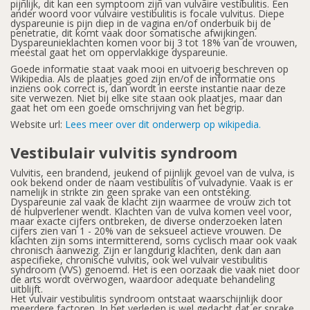
pijnlijk, dit kan een symptoom zijn van vulvaire vestibulitis. Een
ander woord voor vulvaire vestibulitis is focale vulvitus. Diepe
dyspareunie is pijn diep in de vagina en/of onderbuik bij de
penetratie, dit komt vaak door somatische afwijkingen.
Dyspareunieklachten komen voor bij 3 tot 18% van de vrouwen,
meestal gaat het om oppervlakkige dyspareunie.
Goede informatie staat vaak mooi en uitvoerig beschreven op
Wikipedia. Als de plaatjes goed zijn en/of de informatie ons
inziens ook correct is, dan wordt in eerste instantie naar deze
site verwezen. Niet bij elke site staan ook plaatjes, maar dan
gaat het om een goede omschrijving van het begrip.
Website url:
Lees meer over dit onderwerp op wikipedia.
Vestibulair vulvitis syndroom
Vulvitis, een brandend, jeukend of pijnlijk gevoel van de vulva, is
ook bekend onder de naam vestibulitis of vulvadynie. Vaak is er
namelijk in strikte zin geen sprake van een ontsteking.
Dyspareunie zal vaak de klacht zijn waarmee de vrouw zich tot
de hulpverlener wendt. Klachten van de vulva komen veel voor,
maar exacte cijfers ontbreken, de diverse onderzoeken laten
cijfers zien van 1 - 20% van de seksueel actieve vrouwen. De
klachten zijn soms intermitterend, soms cyclisch maar ook vaak
chronisch aanwezig. Zijn er langdurig klachten, denk dan aan
aspecifieke, chronische vulvitis, ook wel vulvair vestibulitis
syndroom (VVS) genoemd. Het is een oorzaak die vaak niet door
de arts wordt overwogen, waardoor adequate behandeling
uitblijft.
Het vulvair vestibulitis syndroom ontstaat waarschijnlijk door
meerdere factoren. In het verleden is wel gedacht dat er sprake