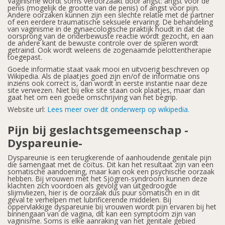
Vaginisme wordt soms veroorzaakt door angst: angst voor de
penis (mogelijk de grootte van de penis) of angst voor pijn.
Andere oorzaken kunnen zijn een slechte relatie met de partner
of een eerdere traumatische seksuele ervaring. De behandeling
van vaginisme in de gynaecologische praktijk houdt in dat de
oorsprong van de onderbewuste reactie wordt gezocht, en aan
de andere kant de bewuste controle over de spieren wordt
getraind. Ook wordt weleens de zogenaamde pelottentherapie
toegepast.
Goede informatie staat vaak mooi en uitvoerig beschreven op
Wikipedia. Als de plaatjes goed zijn en/of de informatie ons
inziens ook correct is, dan wordt in eerste instantie naar deze
site verwezen. Niet bij elke site staan ook plaatjes, maar dan
gaat het om een goede omschrijving van het begrip.
Website url:
Lees meer over dit onderwerp op wikipedia.
Pijn bij geslachtsgemeenschap -
Dyspareunie-
Dyspareunie is een terugkerende of aanhoudende genitale pijn
die samengaat met de coïtus. Dit kan het resultaat zijn van een
somatische aandoening, maar kan ook een psychische oorzaak
hebben. Bij vrouwen met het Sjögren-syndroom kunnen deze
klachten zich voordoen als gevolg van uitgedroogde
slijmvliezen, hier is de oorzaak dus puur somatisch en in dit
geval te verhelpen met lubrificerende middelen. Bij
oppervlakkige dyspareunie bij vrouwen wordt pijn ervaren bij het
binnengaan van de vagina, dit kan een symptoom zijn van
vaginisme. Soms is elke aanraking van het genitale gebied