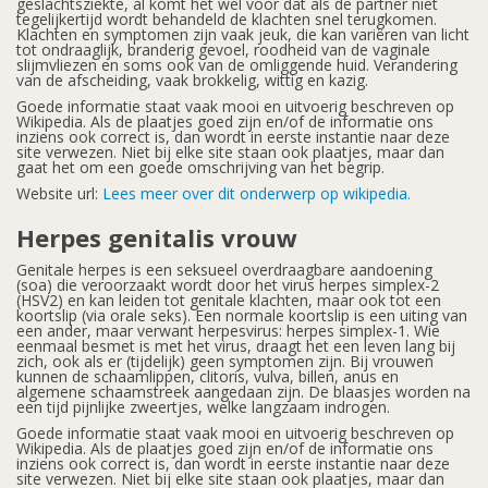
geslachtsziekte, al komt het wel voor dat als de partner niet
tegelijkertijd wordt behandeld de klachten snel terugkomen.
Klachten en symptomen zijn vaak jeuk, die kan variëren van licht
tot ondraaglijk, branderig gevoel, roodheid van de vaginale
slijmvliezen en soms ook van de omliggende huid. Verandering
van de afscheiding, vaak brokkelig, wittig en kazig.
Goede informatie staat vaak mooi en uitvoerig beschreven op
Wikipedia. Als de plaatjes goed zijn en/of de informatie ons
inziens ook correct is, dan wordt in eerste instantie naar deze
site verwezen. Niet bij elke site staan ook plaatjes, maar dan
gaat het om een goede omschrijving van het begrip.
Website url:
Lees meer over dit onderwerp op wikipedia.
Herpes genitalis vrouw
Genitale herpes is een seksueel overdraagbare aandoening
(soa) die veroorzaakt wordt door het virus herpes simplex-2
(HSV2) en kan leiden tot genitale klachten, maar ook tot een
koortslip (via orale seks). Een normale koortslip is een uiting van
een ander, maar verwant herpesvirus: herpes simplex-1. Wie
eenmaal besmet is met het virus, draagt het een leven lang bij
zich, ook als er (tijdelijk) geen symptomen zijn. Bij vrouwen
kunnen de schaamlippen, clitoris, vulva, billen, anus en
algemene schaamstreek aangedaan zijn. De blaasjes worden na
een tijd pijnlijke zweertjes, welke langzaam indrogen.
Goede informatie staat vaak mooi en uitvoerig beschreven op
Wikipedia. Als de plaatjes goed zijn en/of de informatie ons
inziens ook correct is, dan wordt in eerste instantie naar deze
site verwezen. Niet bij elke site staan ook plaatjes, maar dan