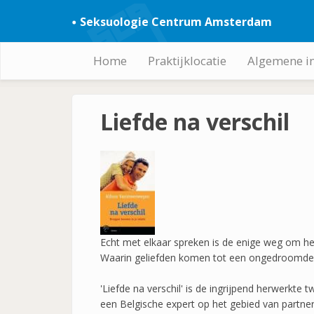
Overslaan
Seksuologie Centrum Amsterdam
en
naar
de
Home
Praktijklocatie
Algemene i
Hoofdnavigatie
inhoud
gaan
Liefde na verschil
Echt met elkaar spreken is de enige weg om het 
Waarin geliefden komen tot een ongedroomde -
'Liefde na verschil' is de ingrijpend herwerkt
een Belgische expert op het gebied van partner