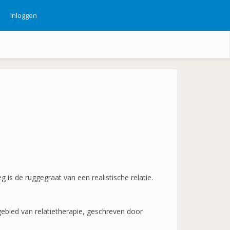
Inloggen
ebruikersmenu
 is de ruggegraat van een realistische relatie.
gebied van relatietherapie, geschreven door