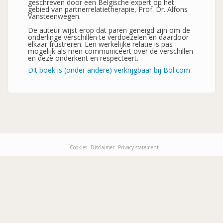
geschreven door een Belgische expert op het
gebied van partnerrelatietherapie, Prof. Dr. Alfons
Vansteenwegen.
De auteur wijst erop dat paren geneigd zijn om de
onderlinge verschillen te verdoezelen en daardoor
elkaar frustreren. Een werkelijke relatie is pas
mogelijk als men communiceert over de verschillen
en deze onderkent en respecteert.
Dit boek is (onder andere) verkrijgbaar bij Bol.com
Cookies
Disclaimer
Privacy statement
Footer-
menu