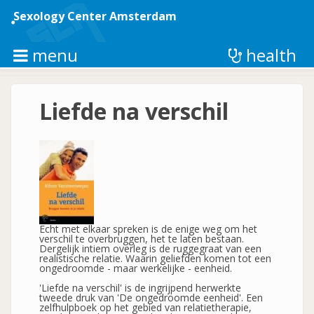
Skip
to
Sexology Center Amsterdam
main
content
menu
health
Liefde na verschil
Echt met elkaar spreken is de enige weg om het
verschil te overbruggen, het te laten bestaan.
Dergelijk intiem overleg is de ruggegraat van een
realistische relatie. Waarin geliefden komen tot een
ongedroomde - maar werkelijke - eenheid.
'Liefde na verschil' is de ingrijpend herwerkte
tweede druk van 'De ongedroomde eenheid'. Een
zelfhulpboek op het gebied van relatietherapie,