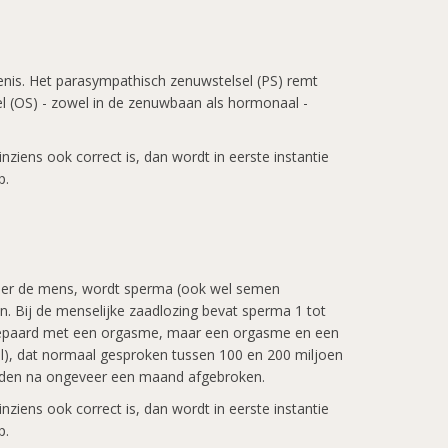
penis. Het parasympathisch zenuwstelsel (PS) remt
 (OS) - zowel in de zenuwbaan als hormonaal -
ziens ook correct is, dan wordt in eerste instantie
p.
onder de mens, wordt sperma (ook wel semen
en. Bij de menselijke zaadlozing bevat sperma 1 tot
ns gepaard met een orgasme, maar een orgasme en een
vol), dat normaal gesproken tussen 100 en 200 miljoen
 worden na ongeveer een maand afgebroken.
ziens ook correct is, dan wordt in eerste instantie
p.