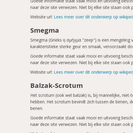
Goede informatie staat vaak mooi en uitvoerig beschre
naar deze site verwezen. Niet bij elke site staan oo
Website url:
Lees meer over dit onderwerp op wikiped
Smegma
Smegma (Grieks ἡ σμήγμα "zeep") is een mengeling va
karakteristieke sterke geur en smaak, veroorzaakt d
Goede informatie staat vaak mooi en uitvoerig beschre
naar deze site verwezen. Niet bij elke site staan oo
Website url:
Lees meer over dit onderwerp op wikiped
Balzak-Scrotum
Het scrotum (ook wel balzak) is, bij mannelijke, niet
hebben. Het scrotum bevindt zich tussen de benen, d
benen.
Goede informatie staat vaak mooi en uitvoerig beschre
naar deze site verwezen. Niet bij elke site staan oo