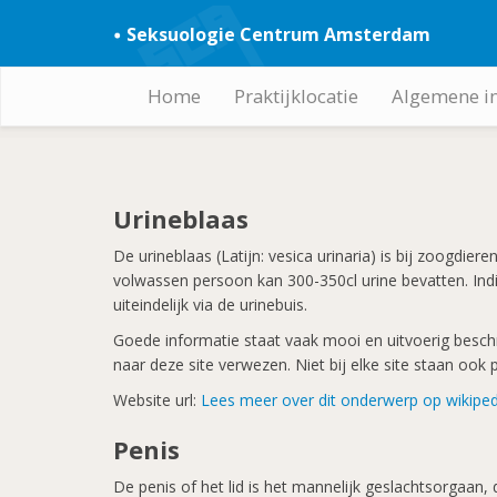
Overslaan
Seksuologie Centrum Amsterdam
en
naar
de
Home
Praktijklocatie
Algemene i
Hoofdnavigatie
inhoud
gaan
Urineblaas
De urineblaas (Latijn: vesica urinaria) is bij zoogdi
volwassen persoon kan 300-350cl urine bevatten. Indi
uiteindelijk via de urinebuis.
Goede informatie staat vaak mooi en uitvoerig beschre
naar deze site verwezen. Niet bij elke site staan oo
Website url:
Lees meer over dit onderwerp op wikiped
Penis
De penis of het lid is het mannelijk geslachtsorgaan,