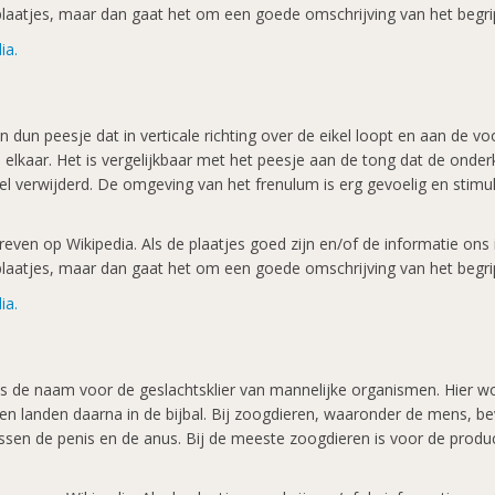
k plaatjes, maar dan gaat het om een goede omschrijving van het begri
ia.
 dun peesje dat in verticale richting over de eikel loopt en aan de vo
 elkaar. Het is vergelijkbaar met het peesje aan de tong dat de onder
l verwijderd. De omgeving van het frenulum is erg gevoelig en stimu
ven op Wikipedia. Als de plaatjes goed zijn en/of de informatie ons in
k plaatjes, maar dan gaat het om een goede omschrijving van het begri
ia.
s) is de naam voor de geslachtsklier van mannelijke organismen. Hier
 landen daarna in de bijbal. Bij zoogdieren, waaronder de mens, bev
sen de penis en de anus. Bij de meeste zoogdieren is voor de produ