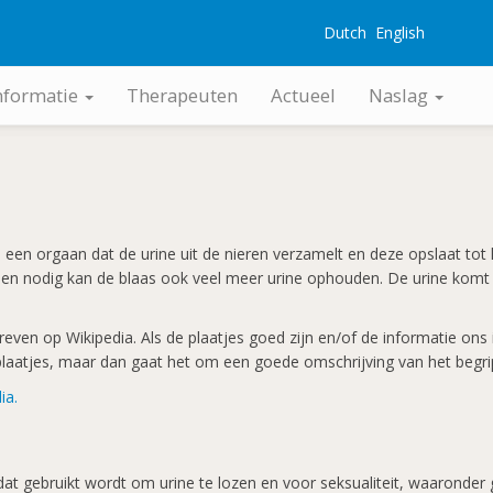
Dutch
English
G
nformatie
Therapeuten
Actueel
Naslag
eren een orgaan dat de urine uit de nieren verzamelt en deze opslaat t
en nodig kan de blaas ook veel meer urine ophouden. De urine komt d
ven op Wikipedia. Als de plaatjes goed zijn en/of de informatie ons in
k plaatjes, maar dan gaat het om een goede omschrijving van het begri
ia.
 dat gebruikt wordt om urine te lozen en voor seksualiteit, waaronder