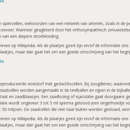
ia.
 spiercellen, welvoorzien van een netwerk van arteriën, zoals in de 
oevoer. Wanneer geagiteerd door het orthosympathisch zenuwstelsel
e van een diepere doorbloeding.
ven op Wikipedia. Als de plaatjes goed zijn en/of de informatie ons in
k plaatjes, maar dan gaat het om een goede omschrijving van het begri
ia.
 geproduceerde vloeistof met geslachtscellen. Bij zoogdieren, waar
aadcellen worden aangemaakt in de teelballen en rijpen in de bijball
rostaat en zaadblaasjes. Een zaadlozing of ejaculatie gaat doorgaa
aculatie wordt ongeveer 3 tot 5 ml sperma geloosd (een vingerhoedje 
20 tot 50 miljoen. De zaadcellen die niet naar buiten worden gestuwd,
ven op Wikipedia. Als de plaatjes goed zijn en/of de informatie ons in
k plaatjes, maar dan gaat het om een goede omschrijving van het begri