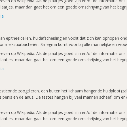
ven op Wikipedia. Als de plaatjes goed zijn en/of de informatie ons in
k plaatjes, maar dan gaat het om een goede omschrijving van het begri
ia.
n epitheelcellen, huidafscheiding en vocht dat zich kan ophopen ond
oor melkzuurbacteriën. Smegma komt voor bij alle mannelijke en vrou
ven op Wikipedia. Als de plaatjes goed zijn en/of de informatie ons in
k plaatjes, maar dan gaat het om een goede omschrijving van het begri
ia.
-testiconde zoogdieren, een buiten het lichaam hangende huidplooi (zak
e penis en de anus. De testes hangen bij veel mannen scheef, om er v
ven op Wikipedia. Als de plaatjes goed zijn en/of de informatie ons in
k plaatjes, maar dan gaat het om een goede omschrijving van het begri