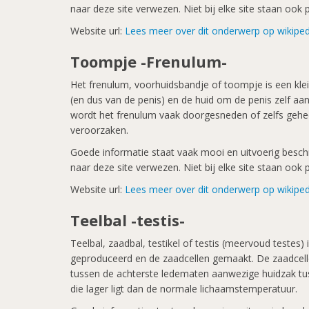
naar deze site verwezen. Niet bij elke site staan oo
Website url:
Lees meer over dit onderwerp op wikiped
Toompje -Frenulum-
Het frenulum, voorhuidsbandje of toompje is een klein
(en dus van de penis) en de huid om de penis zelf aan
wordt het frenulum vaak doorgesneden of zelfs gehee
veroorzaken.
Goede informatie staat vaak mooi en uitvoerig beschre
naar deze site verwezen. Niet bij elke site staan oo
Website url:
Lees meer over dit onderwerp op wikiped
Teelbal -testis-
Teelbal, zaadbal, testikel of testis (meervoud teste
geproduceerd en de zaadcellen gemaakt. De zaadcellen
tussen de achterste ledematen aanwezige huidzak tus
die lager ligt dan de normale lichaamstemperatuur.