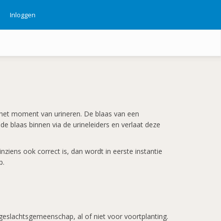
Inloggen
ebruikersmenu
ot het moment van urineren. De blaas van een
e blaas binnen via de urineleiders en verlaat deze
ziens ook correct is, dan wordt in eerste instantie
p.
 geslachtsgemeenschap, al of niet voor voortplanting.