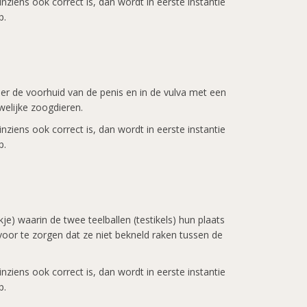
ziens ook correct is, dan wordt in eerste instantie
p.
er de voorhuid van de penis en in de vulva met een
welijke zoogdieren.
ziens ook correct is, dan wordt in eerste instantie
p.
je) waarin de twee teelballen (testikels) hun plaats
oor te zorgen dat ze niet bekneld raken tussen de
ziens ook correct is, dan wordt in eerste instantie
p.