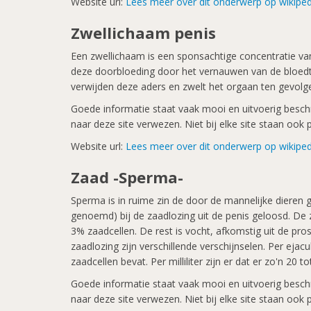
Website url:
Lees meer over dit onderwerp op wikiped
Zwellichaam penis
Een zwellichaam is een sponsachtige concentratie van
deze doorbloeding door het vernauwen van de bloedt
verwijden deze aders en zwelt het orgaan ten gevolg
Goede informatie staat vaak mooi en uitvoerig beschre
naar deze site verwezen. Niet bij elke site staan oo
Website url:
Lees meer over dit onderwerp op wikiped
Zaad -Sperma-
Sperma is in ruime zin de door de mannelijke dieren
genoemd) bij de zaadlozing uit de penis geloosd. De z
3% zaadcellen. De rest is vocht, afkomstig uit de p
zaadlozing zijn verschillende verschijnselen. Per ej
zaadcellen bevat. Per milliliter zijn er dat er zo'n 
Goede informatie staat vaak mooi en uitvoerig beschre
naar deze site verwezen. Niet bij elke site staan oo