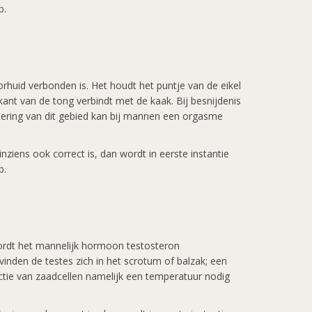
p.
orhuid verbonden is. Het houdt het puntje van de eikel
kant van de tong verbindt met de kaak. Bij besnijdenis
lering van dit gebied kan bij mannen een orgasme
ziens ook correct is, dan wordt in eerste instantie
p.
 wordt het mannelijk hormoon testosteron
inden de testes zich in het scrotum of balzak; een
ctie van zaadcellen namelijk een temperatuur nodig