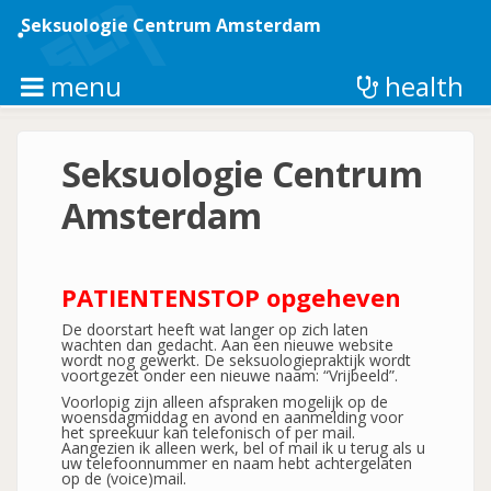
Overslaan
en
Seksuologie Centrum Amsterdam
naar
de
inhoud
menu
health
gaan
Seksuologie Centrum
Amsterdam
PATIENTENSTOP opgeheven
De doorstart heeft wat langer op zich laten
wachten dan gedacht. Aan een nieuwe website
wordt nog gewerkt. De seksuologiepraktijk wordt
voortgezet onder een nieuwe naam: “Vrijbeeld”.
Voorlopig zijn alleen afspraken mogelijk op de
woensdagmiddag en avond en aanmelding voor
het spreekuur kan telefonisch of per mail.
Aangezien ik alleen werk, bel of mail ik u terug als u
uw telefoonnummer en naam hebt achtergelaten
op de (voice)mail.