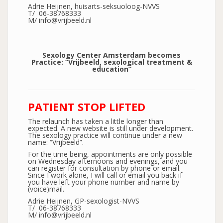
Adrie Heijnen, huisarts-seksuoloog-NVVS
T/ 06-38768333
M/ info@vrijbeeld.nl
Sexology Center Amsterdam becomes
Practice: “Vrijbeeld, sexological treatment &
education”
PATIENT STOP LIFTED
The relaunch has taken a little longer than
expected. A new website is still under development.
The sexology practice will continue under a new
name: “Vrijbeeld”.
For the time being, appointments are only possible
on Wednesday afternoons and evenings, and you
can register for consultation by phone or email.
Since I work alone, I will call or email you back if
you have left your phone number and name by
(voice)mail.
Adrie Heijnen, GP-sexologist-NVVS
T/ 06-38768333
M/ info@vrijbeeld.nl