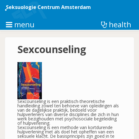
Overslaan
en
Seksuologie Centrum Amsterdam
naar
de
inhoud
menu
health
gaan
Sexcounseling
Sexcounseling is een praktisch-theoretische
handleiding zowel ten behoeve van opleidingen als
van de dagelijkse praktijk, bedoeld voor
hulpverleners van diverse disciplines die zich in hun
werk bezighouden met psychosociale begeleiding
of hulpverlening.
Sexcounseling is een methode van kortdurende
hulpverlening met als doel het opheffen van een
seksuele klacht. De basisprincipes zijn goed in te