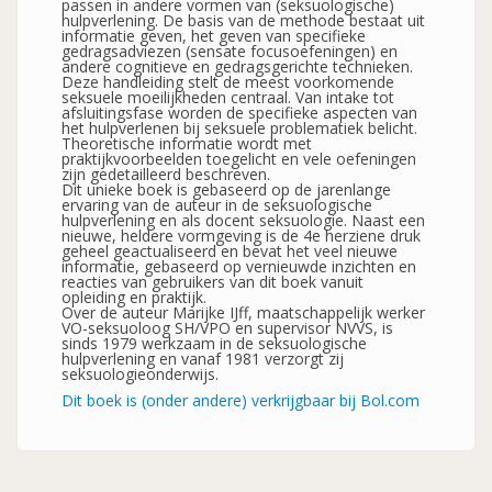
passen in andere vormen van (seksuologische)
hulpverlening. De basis van de methode bestaat uit
informatie geven, het geven van specifieke
gedragsadviezen (sensate focusoefeningen) en
andere cognitieve en gedragsgerichte technieken.
Deze handleiding stelt de meest voorkomende
seksuele moeilijkheden centraal. Van intake tot
afsluitingsfase worden de specifieke aspecten van
het hulpverlenen bij seksuele problematiek belicht.
Theoretische informatie wordt met
praktijkvoorbeelden toegelicht en vele oefeningen
zijn gedetailleerd beschreven.
Dit unieke boek is gebaseerd op de jarenlange
ervaring van de auteur in de seksuologische
hulpverlening en als docent seksuologie. Naast een
nieuwe, heldere vormgeving is de 4e herziene druk
geheel geactualiseerd en bevat het veel nieuwe
informatie, gebaseerd op vernieuwde inzichten en
reacties van gebruikers van dit boek vanuit
opleiding en praktijk.
Over de auteur Marijke IJff, maatschappelijk werker
VO-seksuoloog SH/VPO en supervisor NVVS, is
sinds 1979 werkzaam in de seksuologische
hulpverlening en vanaf 1981 verzorgt zij
seksuologieonderwijs.
Dit boek is (onder andere) verkrijgbaar bij Bol.com