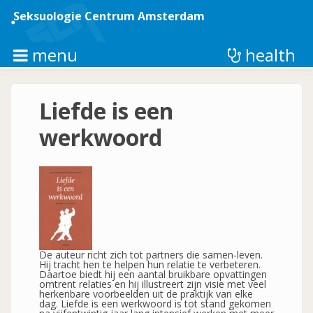
Overslaan
en
Seksuologie Centrum Amsterdam
naar
de
inhoud
menu
health
gaan
Liefde is een
werkwoord
De auteur richt zich tot partners die samen-leven.
Hij tracht hen te helpen hun relatie te verbeteren.
Daartoe biedt hij een aantal bruikbare opvattingen
omtrent relaties en hij illustreert zijn visie met veel
herkenbare voorbeelden uit de praktijk van elke
dag. Liefde is een werkwoord is tot stand gekomen