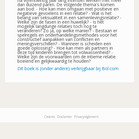
na vijfentwintig jaar lang intensief werken met meer
dan duizend paren. De volgende thema's komen
aan bod: - Hoe kan men omgaan met positieve en
negatieve gevoelens in een relatie? - Wat is het
belang van seksualiteit in een samenlevingsrelatie? -
Welke zijn de fasen in een huwelijk? - Is het
mogelijk langdurige relaties toch nog te
veranderen? Zo ja, op welke manier? - Bestaan er
spelregels en onderhandelingsmethodes voor het
constructief aanpakken van conflicten en
meningsverschillen? - Wanneer is scheiden een
goede oplossing? - Hoe kan men als partners in
deze tijd kinderen brengen tot volwassenheid? -
Welke zijn de voorwaarden om de intieme relatie
boeiend en gelijkwaardig te houden?
Dit boek is (onder andere) verkrijgbaar bij Bol.com
Cookies
Disclaimer
Privacyreglement
Footer-
menu