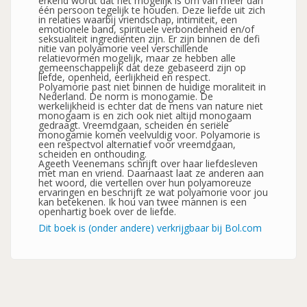
erkend wordt dat het mogelijk is om van meer dan
één persoon tegelijk te houden. Deze liefde uit zich
in relaties waarbij vriendschap, intimiteit, een
emotionele band, spirituele verbondenheid en/of
seksualiteit ingrediënten zijn. Er zijn binnen de defi
nitie van polyamorie veel verschillende
relatievormen mogelijk, maar ze hebben alle
gemeenschappelijk dat deze gebaseerd zijn op
liefde, openheid, eerlijkheid en respect.
Polyamorie past niet binnen de huidige moraliteit in
Nederland. De norm is monogamie. De
werkelijkheid is echter dat de mens van nature niet
monogaam is en zich ook niet altijd monogaam
gedraagt. Vreemdgaan, scheiden en seriële
monogamie komen veelvuldig voor. Polyamorie is
een respectvol alternatief voor vreemdgaan,
scheiden en onthouding.
Ageeth Veenemans schrijft over haar liefdesleven
met man en vriend. Daarnaast laat ze anderen aan
het woord, die vertellen over hun polyamoreuze
ervaringen en beschrijft ze wat polyamorie voor jou
kan betekenen. Ik hou van twee mannen is een
openhartig boek over de liefde.
Dit boek is (onder andere) verkrijgbaar bij Bol.com