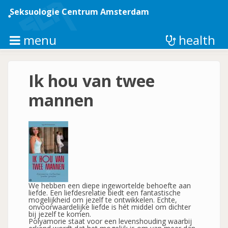
Overslaan
en
Seksuologie Centrum Amsterdam
naar
de
inhoud
menu
health
gaan
Ik hou van twee
mannen
We hebben een diepe ingewortelde behoefte aan
liefde. Een liefdesrelatie biedt een fantastische
mogelijkheid om jezelf te ontwikkelen. Echte,
onvoorwaardelijke liefde is hét middel om dichter
bij jezelf te komen.
Polyamorie staat voor een levenshouding waarbij