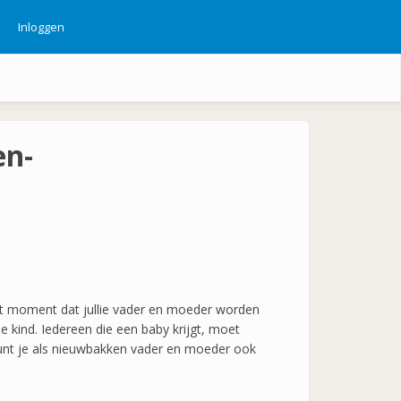
Inloggen
ebruikersmenu
en-
 het moment dat jullie vader en moeder worden
ie kind. Iedereen die een baby krijgt, moet
kunt je als nieuwbakken vader en moeder ook