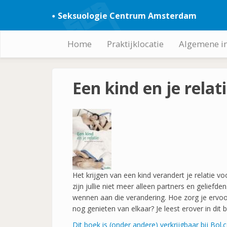
Overslaan
Seksuologie Centrum Amsterdam
en
naar
de
Home
Praktijklocatie
Algemene i
Hoofdnavigatie
inhoud
gaan
Een kind en je relat
Het krijgen van een kind verandert je relatie 
zijn jullie niet meer alleen partners en geliefd
wennen aan die verandering. Hoe zorg je ervoo
nog genieten van elkaar? Je leest erover in dit 
Dit boek is (onder andere) verkrijgbaar bij Bol