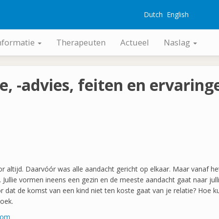
Dutch
English
G
nformatie
Therapeuten
Actueel
Naslag
ie, -advies, feiten en ervaring
voor altijd. Daarvóór was alle aandacht gericht op elkaar. Maar vanaf
en. Jullie vormen ineens een gezin en de meeste aandacht gaat naar jull
r dat de komst van een kind niet ten koste gaat van je relatie? Hoe 
boek.
.com