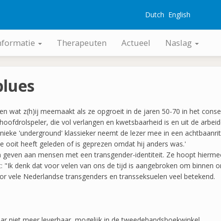
Dutch
English
G
nformatie
Therapeuten
Actueel
Naslag
blues
en wat z(h)ij meemaakt als ze opgroeit in de jaren 50-70 in het cons
hoofdrolspeler, die vol verlangen en kwetsbaarheid is en uit de arbe
e unieke 'underground' klassieker neemt de lezer mee in een achtbaanr
die ooit heeft geleden of is geprezen omdat hij anders was.'
em geven aan mensen met een transgender-identiteit. Ze hoopt hierm
 "Ik denk dat voor velen van ons de tijd is aangebroken om binnen 
oor vele Nederlandse transgenders en transseksuelen veel betekend.
aar niet meer leverbaar, mogelijk in de tweedehandsboekwinkel.