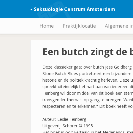
Overslaan
Seksuologie Centrum Amsterdam
en
naar
de
Home
Praktijklocatie
Algemene i
Hoofdnavigatie
inhoud
gaan
Een butch zingt de 
Deze klassieker gaat over butch Jess Goldberg 
Stone Butch Blues portretteert een bijzondere 
historie en de politiek krachtig herleven. Dez
spreekt uiteindelijk het hart aan van iedereen 
Feinberg wil door middel van dit boek een st
transgender-thema's op gang te brengen. Want:
respecteren en te erkennen." Dit boek heeft v
Auteur: Leslie Feinberg
Uitgeverij: Schorer © 1995
Het boek is ooit vertaald in het Nederlands, m