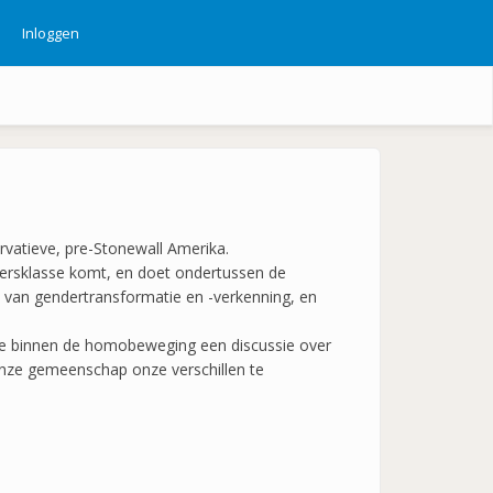
Inloggen
ebruikersmenu
ervatieve, pre-Stonewall Amerika.
idersklasse komt, en doet ondertussen de
it van gendertransformatie en -verkenning, en
ee binnen de homobeweging een discussie over
onze gemeenschap onze verschillen te