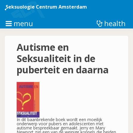
Overslaan
en
Seksuologie Centrum Amsterdam
naar
de
inhoud
menu
health
gaan
Autisme en
Seksualiteit in de
puberteit en daarna
In dit baanbrekende boek wordt een moeilijk
onderwerp voor pubers en adolescenten met
autisme bespreekbaar gemaakt. Jerry en Mary
Newport zijn een van de weinige koppels die beiden