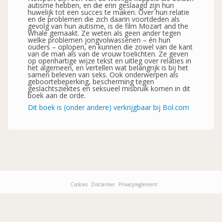
autisme hebben, en die erin geslaagd zijn hun
huwelijk tot een succes te maken. Over hun relatie
en de problemen die zich daarin voortdeden als
gevolg van hun autisme, is de film Mozart and the
Whale gemaakt. Ze weten als geen ander tegen
welke problemen jongvolwassenen – én hun
ouders – oplopen, en kunnen die zowel van de kant
van de man als van de vrouw toelichten. Ze geven
op openhartige wijze tekst en uitleg over relaties in
het algemeen, en vertellen wat belangrijk is bij het
samen beleven van seks. Ook onderwerpen als
geboortebeperking, bescherming tegen
geslachtsziektes en seksueel misbruik komen in dit
boek aan de orde.
Dit boek is (onder andere) verkrijgbaar bij Bol.com
Cookies
Disclaimer
Privacyreglement
Footer-
menu