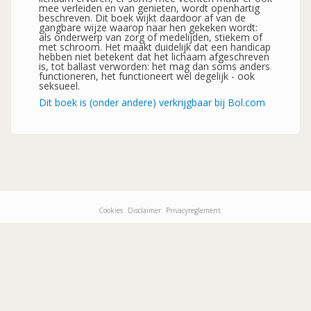
mee verleiden en van genieten, wordt openhartig
beschreven. Dit boek wijkt daardoor af van de
gangbare wijze waarop naar hen gekeken wordt:
als onderwerp van zorg of medelijden, stiekem of
met schroom. Het maakt duidelijk dat een handicap
hebben niet betekent dat het lichaam afgeschreven
is, tot ballast verworden: het mag dan soms anders
functioneren, het functioneert wel degelijk - ook
seksueel.
Dit boek is (onder andere) verkrijgbaar bij Bol.com
Cookies
Disclaimer
Privacyreglement
Footer-
menu