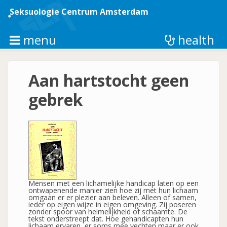
Overslaan
en
Seksuologie Centrum Amsterdam
naar
de
inhoud
menu
health
gaan
Aan hartstocht geen
gebrek
Mensen met een lichamelijke handicap laten op een
ontwapenende manier zien hoe zij met hun lichaam
omgaan er er plezier aan beleven. Alleen of samen,
ieder op eigen wijze in eigen omgeving. Zij poseren
zonder spoor van heimelijkheid of schaamte. De
tekst onderstreept dat. Hoe gehandicapten hun
lichaam ervaren, er soms mee vechten maar er ook