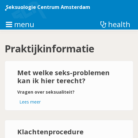
Overslaan
en
Seksuologie Centrum Amsterdam
naar
de
inhoud
menu
health
gaan
Praktijkinformatie
Met welke seks-problemen
kan ik hier terecht?
Vragen over seksualiteit?
Lees meer
over
Met
welke
seks-
problemen
kan
ik
Klachtenprocedure
hier
terecht?