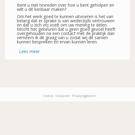
Bent u niet tevreden over hoe u bent geholpen en
wilt u dit kenbaar maken?
Om het werk goed te kunnen uitvoeren is het van
belang dat er sprake is van wederzijds vertrouwen
en dat u zich vrij voelt om uw mening te delen.
Mocht het gebeuren dat u geen goed gevoel heeft
overgehouden na een contact met de praktijk dan
verneem ik dit graag van u zodat wij dit samen
kunnen bespreken en ervan kunnen leren.
Lees meer
over
Klachtenprocedure
Cookies
Disclaimer
Privacyreglement
Footer-
menu