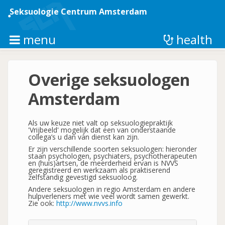
Overslaan
en
Seksuologie Centrum Amsterdam
naar
de
inhoud
menu
health
gaan
Overige seksuologen
Amsterdam
Als uw keuze niet valt op seksuologiepraktijk
'Vrijbeeld' mogelijk dat een van onderstaande
collega’s u dan van dienst kan zijn.
Er zijn verschillende soorten seksuologen: hieronder
staan psychologen, psychiaters, psychotherapeuten
en (huis)artsen, de meerderheid ervan is NVVS
geregistreerd en werkzaam als praktiserend
zelfstandig gevestigd seksuoloog.
Andere seksuologen in regio Amsterdam en andere
hulpverleners met wie veel wordt samen gewerkt.
Zie ook:
http://www.nvvs.info