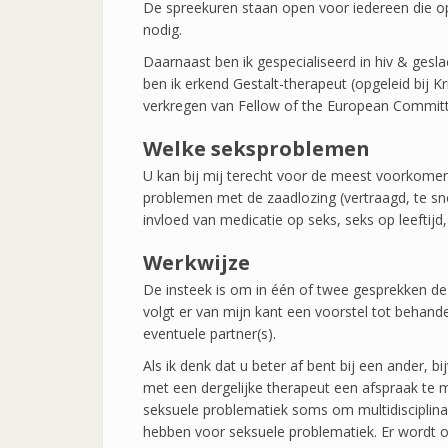
De spreekuren staan open voor iedereen die op h
nodig.
Daarnaast ben ik gespecialiseerd in hiv & gesl
ben ik erkend Gestalt-therapeut (opgeleid bij Kr
verkregen van Fellow of the European Committ
Welke seksproblemen
U kan bij mij terecht voor de meest voorkomen
problemen met de zaadlozing (vertraagd, te snel o
invloed van medicatie op seks, seks op leeftijd
Werkwijze
De insteek is om in één of twee gesprekken de 
volgt er van mijn kant een voorstel tot beha
eventuele partner(s).
Als ik denk dat u beter af bent bij een ander, b
met een dergelijke therapeut een afspraak te
seksuele problematiek soms om multidisciplina
hebben voor seksuele problematiek. Er wordt 