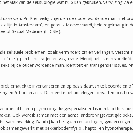
et vlak van de seksuologie wat hulp kan gebruiken. Verwijzing via een
achtsziekten, PrEP en veilig vrijen, en de ouder wordende man met ur
istallijn in Amsterdam), en gebruik ik deze vaardigheid regelmatig in 
ee of Sexual Medicine (FECSM).
de seksuele problemen, zoals verminderd zin en verlangen, verschil 
f niet), pijn bij het vrijen en vaginisme. Hierbij heb ik een voorliefde
, seks bij de ouder wordende man, identiteit en transgender issues, f
problematiek te inventariseren en op basis daarvan te beoordelen of u 
ndeling en /of onderzoek. De meeste behandelingen omvatten ook hui
ijvoorbeeld bij een psycholoog die gespecialiseerd is in relatietherapi
 maken. Ook werk ik samen met een aantal andere vrijgevestigde sek
ire samenwerking. Daarbij kan het gaan om urologen, gynaecologen, r
ook samengewerkt met bekkenbodemfysio-, hapto- en hypnotherapeute