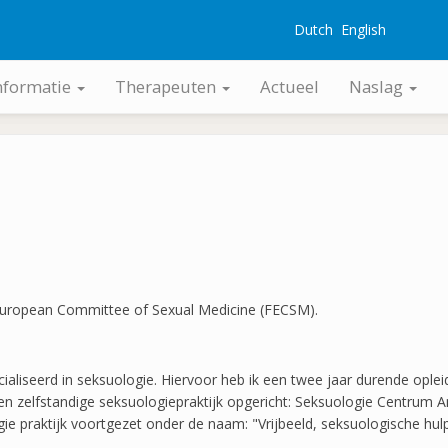
Dutch
English
G
nformatie
Therapeuten
Actueel
Naslag
European Committee of Sexual Medicine (FECSM).
ialiseerd in seksuologie. Hiervoor heb ik een twee jaar durende ople
een zelfstandige seksuologiepraktijk opgericht: Seksuologie Centrum 
ie praktijk voortgezet onder de naam: "Vrijbeeld, seksuologische hulp