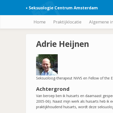
Overslaan
Seksuologie Centrum Amsterdam
en
naar
de
Home
Praktijklocatie
Algemene i
Hoofdnavigatie
inhoud
gaan
Adrie Heijnen
Seksuoloog-therapeut NVVS en Fellow of the 
Achtergrond
Van beroep ben ik huisarts en daarnaast gespec
2005-06). Naast mijn werk als huisarts heb ik 
praktijkhoudend huisarts, wordt deze seksuolog