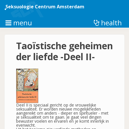
Overslaan
en
Seksuologie Centrum Amsterdam
naar
de
inhoud
menu
health
gaan
Taoïstische geheimen
der liefde -Deel II-
Deel II is speciaal gericht op de vrouwelijke
seksualiteit. Er worden nieuwe mogelijkheden
aangereikt om anders - dieper en spiritueler - met
je seksualiteit om te gaan. Je gaat veel dingen
bewuster voelen en ervaren en je komt innerlijk in
evenwicht.