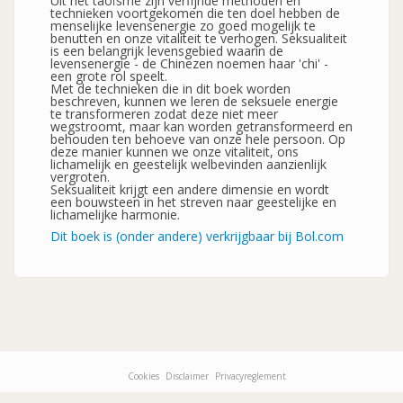
Uit het taoïsme zijn verfijnde methoden en
technieken voortgekomen die ten doel hebben de
menselijke levensenergie zo goed mogelijk te
benutten en onze vitaliteit te verhogen. Seksualiteit
is een belangrijk levensgebied waarin de
levensenergie - de Chinezen noemen haar 'chi' -
een grote rol speelt.
Met de technieken die in dit boek worden
beschreven, kunnen we leren de seksuele energie
te transformeren zodat deze niet meer
wegstroomt, maar kan worden getransformeerd en
behouden ten behoeve van onze hele persoon. Op
deze manier kunnen we onze vitaliteit, ons
lichamelijk en geestelijk welbevinden aanzienlijk
vergroten.
Seksualiteit krijgt een andere dimensie en wordt
een bouwsteen in het streven naar geestelijke en
lichamelijke harmonie.
Dit boek is (onder andere) verkrijgbaar bij Bol.com
Cookies
Disclaimer
Privacyreglement
Footer-