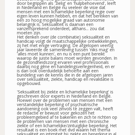
door begrippen als 'zielig' en 'hulpbehoevend', leeft
in Nederland en België nu veeleer de visie dat
mensen met een lichamelijke beperking regie over
eigen leven kunnen hebben, en dat het bereiken van
een zo hoog mogelijke graad van autonomie
belangrijk is. Seksualiteit is daarvan een
vanzelfsprekend onderdeel, althans... zou dat
moeten zijn.
Het denken over (de combinatie) seksualiteit en
handicap volgt de maatschappelijke ontwikkelingen,
zij het met enige vertraging. De afgelopen veertig
jaar laveerde de samenleving tussen 'niks mag' en
'alles moet kunnen', en nu is een punt bereikt
waarop de juiste balans moet worden gevonden. In
de gezondheidszorg ervaren veel professionals
daarbij nog gêne en handelingsverlegenheid, en er
is dan ook overduidelijk behoefte aan een
bundeling van de kennis die in de afgelopen jaren
over seksualiteit, ziekte, handicap en revalidatie is
opgebouwd.
'Seksualiteit bij ziekte en lichamelijke beperking' is
geschreven door experts in Nederland en België.
Hoewel over de problemen van mensen met een
verstandelijke beperking of psychiatrische
aandoening ook veel zinvols te zeggen valt, heeft
de redactie er bewust voor gekozen het
probleemgebied af te bakenen en zich te richten op
de problemen van mensen met een chronische
ziekte of een lichamelijke/zintuiglijke beperking. Het
resultaat is een boek met dvd waarin het thema
seksualiteit en intimiteit bij ziekte en beperking in al