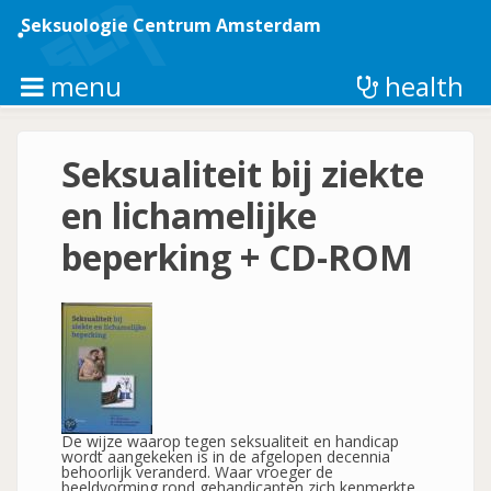
Overslaan
en
Seksuologie Centrum Amsterdam
naar
de
inhoud
menu
health
gaan
Seksualiteit bij ziekte
en lichamelijke
beperking + CD-ROM
De wijze waarop tegen seksualiteit en handicap
wordt aangekeken is in de afgelopen decennia
behoorlijk veranderd. Waar vroeger de
beeldvorming rond gehandicapten zich kenmerkte