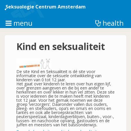
Overslaan
en
Seksuologie Centrum Amsterdam
naar
de
inhoud
menu
health
gaan
Kind en seksualiteit
De site Kind en Seksualiteit is dé site voor
informatie over de seksuele ontwikkeling van
kinderen van 0 tot 12 jaar.
Het gaat over kinderen te leren over hun eigen lijf,
over grenzen aangeven en die bij een ander te
herkennen en over lekker in hun vel zitten. Deze site
is voor iedereen die te maken heeft met kinderen
tot 12 jaar. Voor het gemak noemen we deze
groep ‘verzorgers’. Daaronder vallen dus ouders,
pleeg- en stiefouders, opa’s en oma’s en ooms en
tantes en ook alle beroepskrachten: van
peuterspeelzaal, kinderdagverblijven, buiten-, voor-,
tussen- en naschoolse opvang, gastouders en de
juffen en meesters van het basisonderwijs.