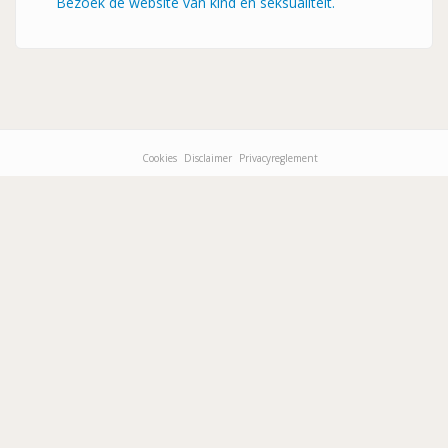
Bezoek de website van kind en seksualiteit.
Cookies
Disclaimer
Privacyreglement
Footer-
menu