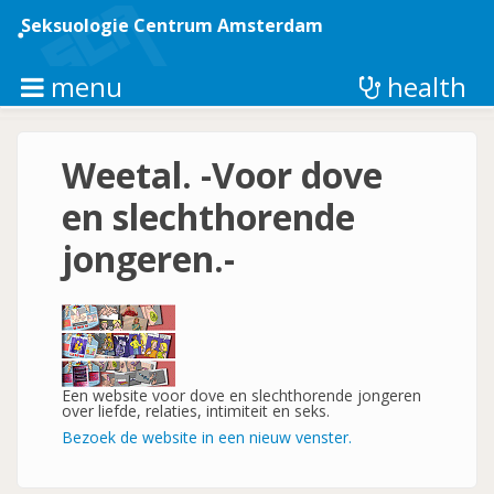
Overslaan
en
Seksuologie Centrum Amsterdam
naar
de
inhoud
menu
health
gaan
Weetal. -Voor dove
en slechthorende
jongeren.-
Een website voor dove en slechthorende jongeren
over liefde, relaties, intimiteit en seks.
Bezoek de website in een nieuw venster.