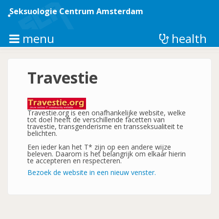
Overslaan
en
Seksuologie Centrum Amsterdam
naar
de
inhoud
menu
health
gaan
Travestie
Travestie.org is een onafhankelijke website, welke
tot doel heeft de verschillende facetten van
travestie, transgenderisme en transseksualiteit te
belichten.
Een ieder kan het T* zijn op een andere wijze
beleven. Daarom is het belangrijk om elkaar hierin
te accepteren en respecteren.
Bezoek de website in een nieuw venster.