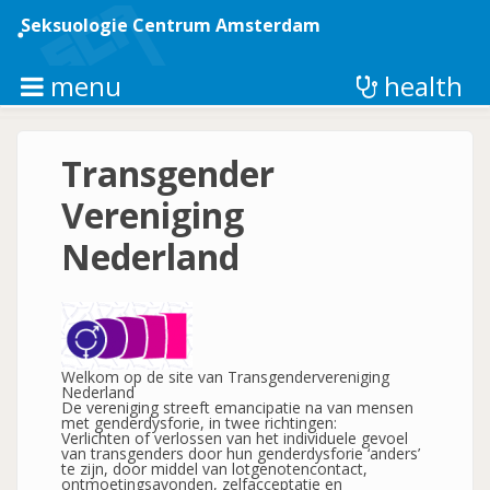
Overslaan
en
Seksuologie Centrum Amsterdam
naar
de
inhoud
menu
health
gaan
Transgender
Vereniging
Nederland
Welkom op de site van Transgendervereniging
Nederland
De vereniging streeft emancipatie na van mensen
met genderdysforie, in twee richtingen:
Verlichten of verlossen van het individuele gevoel
van transgenders door hun genderdysforie ‘anders’
te zijn, door middel van lotgenotencontact,
ontmoetingsavonden, zelfacceptatie en