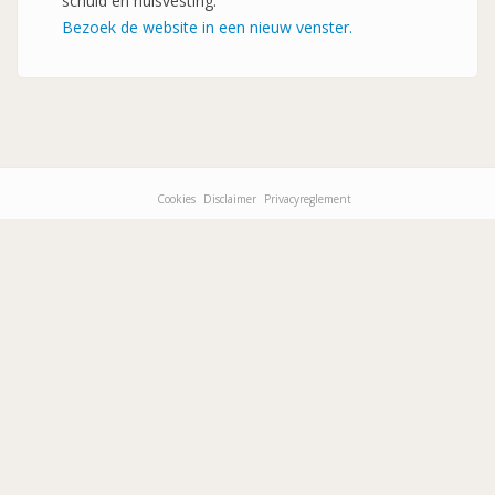
schuld en huisvesting.
Bezoek de website in een nieuw venster.
Cookies
Disclaimer
Privacyreglement
Footer-
menu