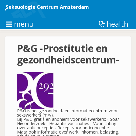
Overslaan
en
Seksuologie Centrum Amsterdam
naar
de
inhoud
menu
health
gaan
P&G -Prostitutie en
gezondheidscentrum-
P&G is het gezondheid- en informatiecentrum voor
sekswerkers (m/v).
Bij P&G gratis en anoniem voor sekswerkers: - Soa/
Hiv onderzoek - Hepatitis vaccinaties - Voorlichting
over anticonceptie - Recept voor anticonceptie
Maar ook informatie over werk, inkomen, belasting,