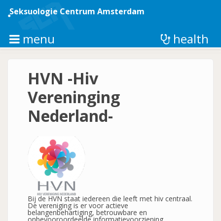
Overslaan
en
Seksuologie Centrum Amsterdam
naar
de
inhoud
menu
health
gaan
HVN -Hiv
Vereninging
Nederland-
Bij de HVN staat iedereen die leeft met hiv centraal.
De vereniging is er voor actieve
belangenbehartiging, betrouwbare en
onbevooroordeelde informatievoorziening,