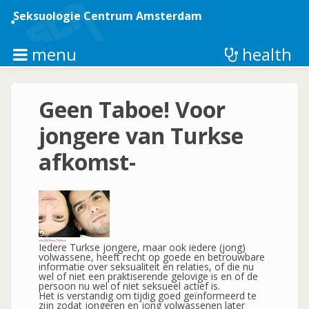
Overslaan
en
Seksuologie Centrum Amsterdam
naar
de
inhoud
menu
health
gaan
Geen Taboe! Voor
jongere van Turkse
afkomst-
Iedere Turkse jongere, maar ook iedere (jong)
volwassene, heeft recht op goede en betrouwbare
informatie over seksualiteit en relaties, of die nu
wel of niet een praktiserende gelovige is en of de
persoon nu wel of niet seksueel actief is.
Het is verstandig om tijdig goed geïnformeerd te
zijn zodat jongeren en jong volwassenen later