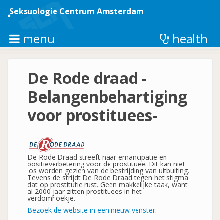
Overslaan
en
Seksuologie Centrum Amsterdam
naar
de
inhoud
menu
health
gaan
De Rode draad -
Belangenbehartiging
voor prostituees-
De Rode Draad streeft naar emancipatie en
positieverbetering voor de prostituee. Dit kan niet
los worden gezien van de bestrijding van uitbuiting.
Tevens de strijdt De Rode Draad tegen het stigma
dat op prostitutie rust. Geen makkelijke taak, want
al 2000 jaar zitten prostituees in het
verdomhoekje.
Bezoek de website in een nieuw venster.