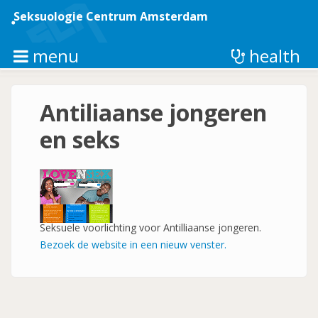
Overslaan
en
Seksuologie Centrum Amsterdam
naar
de
inhoud
menu
health
gaan
Antiliaanse jongeren
en seks
Seksuele voorlichting voor Antilliaanse jongeren.
Bezoek de website in een nieuw venster.