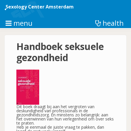
Skip
to
Sexology Center Amsterdam
main
content
menu
health
Handboek seksuele
gezondheid
Dit boek draagt bij aan het vergroten van
deskundigheid van professionals in de
gezondheidszorg. En minstens zo belangrijk: aan
het overwinnen van hun verlegenheid om over seks
te praten.
Heb je eenmaal de juiste vraag te pakken, dan