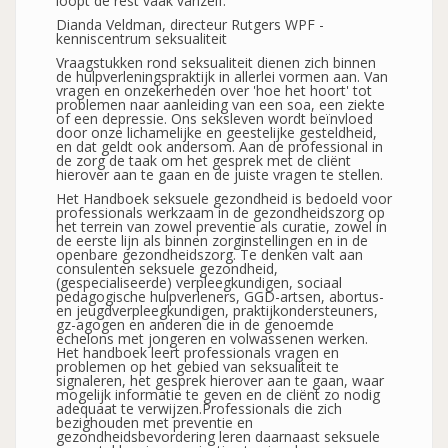
loopt de rest vaak vanzelf.
Dianda Veldman, directeur Rutgers WPF -
kenniscentrum seksualiteit
Vraagstukken rond seksualiteit dienen zich binnen
de hulpverleningspraktijk in allerlei vormen aan. Van
vragen en onzekerheden over 'hoe het hoort' tot
problemen naar aanleiding van een soa, een ziekte
of een depressie. Ons seksleven wordt beïnvloed
door onze lichamelijke en geestelijke gesteldheid,
en dat geldt ook andersom. Aan de professional in
de zorg de taak om het gesprek met de cliënt
hierover aan te gaan en de juiste vragen te stellen.
Het Handboek seksuele gezondheid is bedoeld voor
professionals werkzaam in de gezondheidszorg op
het terrein van zowel preventie als curatie, zowel in
de eerste lijn als binnen zorginstellingen en in de
openbare gezondheidszorg. Te denken valt aan
consulenten seksuele gezondheid,
(gespecialiseerde) verpleegkundigen, sociaal
pedagogische hulpverleners, GGD-artsen, abortus-
en jeugdverpleegkundigen, praktijkondersteuners,
gz-agogen en anderen die in de genoemde
echelons met jongeren en volwassenen werken.
Het handboek leert professionals vragen en
problemen op het gebied van seksualiteit te
signaleren, het gesprek hierover aan te gaan, waar
mogelijk informatie te geven en de cliënt zo nodig
adequaat te verwijzen.Professionals die zich
bezighouden met preventie en
gezondheidsbevordering leren daarnaast seksuele