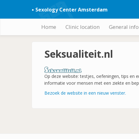
Skip
Sexology Center Amsterdam
to
main
content
Home
Clinic location
General inf
Hoofdnavigatie
Seksualiteit.nl
Op deze website: testjes, oefeningen, tips en 
informatie voor mensen met een ziekte en bep
Bezoek de website in een nieuw venster.