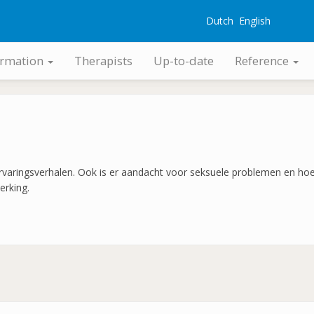
Dutch
English
G
ormation
Therapists
Up-to-date
Reference
ervaringsverhalen. Ook is er aandacht voor seksuele problemen en hoe 
erking.