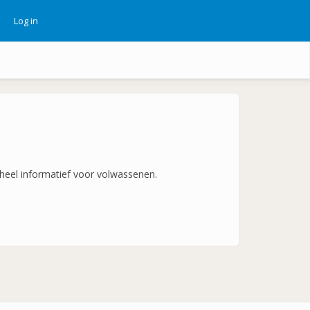
Log in
ebruikersmenu
k heel informatief voor volwassenen.