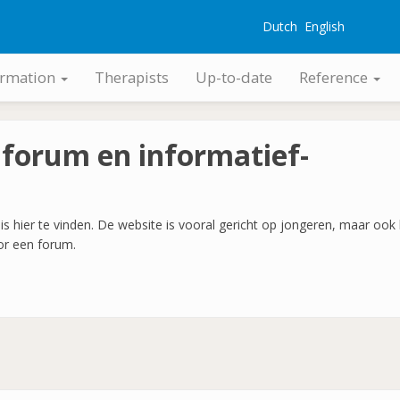
Dutch
English
G
ormation
Therapists
Up-to-date
Reference
forum en informatief-
t is hier te vinden. De website is vooral gericht op jongeren, maar oo
or een forum.