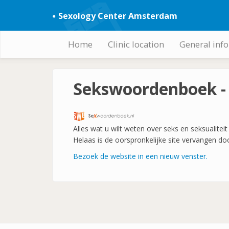
Skip
Sexology Center Amsterdam
to
main
content
Home
Clinic location
General inf
Hoofdnavigatie
Sekswoordenboek - 
Alles wat u wilt weten over seks en seksualitei
Helaas is de oorspronkelijke site vervangen do
Bezoek de website in een nieuw venster.