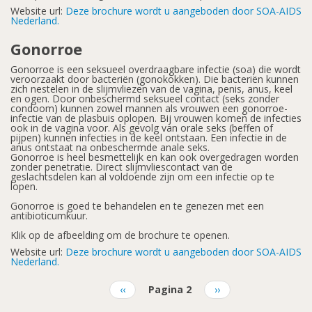
Website url:
Deze brochure wordt u aangeboden door SOA-AIDS
Nederland.
Gonorroe
Gonorroe is een seksueel overdraagbare infectie (soa) die wordt
veroorzaakt door bacteriën (gonokokken). Die bacteriën kunnen
zich nestelen in de slijmvliezen van de vagina, penis, anus, keel
en ogen. Door onbeschermd seksueel contact (seks zonder
condoom) kunnen zowel mannen als vrouwen een gonorroe-
infectie van de plasbuis oplopen. Bij vrouwen komen de infecties
ook in de vagina voor. Als gevolg van orale seks (beffen of
pijpen) kunnen infecties in de keel ontstaan. Een infectie in de
anus ontstaat na onbeschermde anale seks.
Gonorroe is heel besmettelijk en kan ook overgedragen worden
zonder penetratie. Direct slijmvliescontact van de
geslachtsdelen kan al voldoende zijn om een infectie op te
lopen.
Gonorroe is goed te behandelen en te genezen met een
antibioticumkuur.
Klik op de afbeelding om de brochure te openen.
Website url:
Deze brochure wordt u aangeboden door SOA-AIDS
Nederland.
Vorige
‹‹
Pagina 2
Volgende
››
pagina
pagina
Paginatie