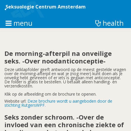
Overslaan
en
Seksuologie Centrum Amsterdam
naar
de
inhoud
menu
health
gaan
De morning-afterpil na onveilige
seks. -Over noodanticonceptie-
Deze uitklapfolder geeft antwoord op de meest gestelde vragen
over de morning-afterpil en wat je (nog meer) kunt doen als je
onveilig hebt gevreeën of er iets is gegaan met anticonceptie.
De folder is gratis te bestellen. U betaalt alleen handling- en
verzendkosten.
Klik op de afbeelding om de brochure te openen.
Website url:
Deze brochure wordt u aangeboden door de
stichting RutgersWPF.
Seks zonder schroom. -Over de
invloed van een chronische ziekte of