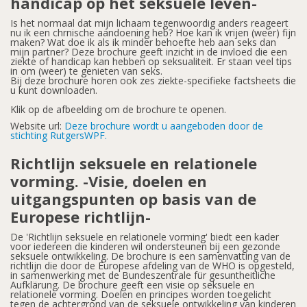
handicap op het seksuele leven-
Is het normaal dat mijn lichaam tegenwoordig anders reageert
nu ik een chrnische aandoening heb? Hoe kan ik vrijen (weer) fijn
maken? Wat doe ik als ik minder behoefte heb aan seks dan
mijn partner? Deze brochure geeft inzicht in de invloed die een
ziekte of handicap kan hebben op seksualiteit. Er staan veel tips
in om (weer) te genieten van seks.
Bij deze brochure horen ook zes ziekte-specifieke factsheets die
u kunt downloaden.
Klik op de afbeelding om de brochure te openen.
Website url:
Deze brochure wordt u aangeboden door de
stichting RutgersWPF.
Richtlijn seksuele en relationele
vorming. -Visie, doelen en
uitgangspunten op basis van de
Europese richtlijn-
De 'Richtlijn seksuele en relationele vorming' biedt een kader
voor iedereen die kinderen wil ondersteunen bij een gezonde
seksuele ontwikkeling. De brochure is een samenvatting van de
richtlijn die door de Europese afdeling van de WHO is opgesteld,
in samenwerking met de Bundeszentrale für gesuntheitliche
Aufklärung. De brochure geeft een visie op seksuele en
relationele vorming. Doelen en principes worden toegelicht
tegen de achtergrond van de seksuele ontwikkeling van kinderen