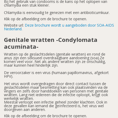
Bij het gebruik van condooms is de kans op het oplopen van
chlamydia een stuk kleiner.
Chlamydia is eenvoudig te genezen met een antibioticumkuur.
Klik op de afbeelding om de brochure te openen.
Website url:
Deze brochure wordt u aangeboden door SOA-AIDS
Nederland.
Genitale wratten -Condylomata
acuminata-
Wratten op de geslachtsdelen (genitale wratten) en rond de
anus zijn een seksueel overdraagbare aandoening (soa).Ze
komen veel voor. Net als andere wratten zijn ze onschuldig,
maar kunnen heel hinderlijk zijn.
De veroorzaker is een virus (humaan papillomavirus, afgekort
HPV).
Het virus wordt overgedragen door direct contact tussen de
geslachtsdelen maar besmetting kan ook plaatsvinden via de
vingers en zelfs door handdoeken van personen met genitale
wratten. Lang niet iedereen die de infectie oploopt, krijgt ook
werkelijk wratten.
Meestal verloopt een infectie geheel zonder klachten. Ook in
deze gevallen kan iemand die geïnfecteerd is, het virus wel
doorgeven aan anderen.
Klik op de afbeelding om de brochure te openen.