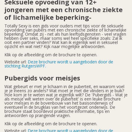
Seksuele opvoeding van 12+
jongeren met een chronische ziekte
of lichamelijke beperking-
Totally Sexy is een gids voor ouders met tips voor de seksuele
opvoeding van pubers met een chronische ziekte of lichamelijke
beperking. Omdat zij - net als hun leeftijdsgenoten - veel vragen
hebben over seks, maar soms wel heel specifieke zoals: Zal ik
ooit een partner vinden? Wat kan ik eigenlijk wel in seksueel
opzicht en wat niet? Kijk naar mogelijke antwoorden.
Klik op de afbeelding om de brochure te openen.
Website url:
Deze brochure wordt u aangeboden door de
stichting RutgersWPF.
Pubergids voor meisjes
Wat gebeurt er met je lichaam in de puberteit, en waarom voel
je je ineens zo anders? Wat moet je met die vlinders in je buik?
Hoe kom je te weten wat je eigenlijk wilt? De 'Pubergids - Wat je
als meisje wilt weten over de puberteit' is een leuke brochure
voor meisjes in de bovenbouw van het basisonderwijs of
eventueel in de brugklas van het voortgezet onderwijs. De
brochure staat boordevol praktische informatie, tips en
antwoorden op prangende vragen.
Klik op de afbeelding om de brochure te openen.
Website url:
Deze brochure wordt u aangeboden door de