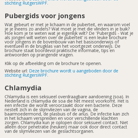
stichting RutgersWPF.
Pubergids voor jongens
Wat gebeurt er met je lichaam in de puberteit, en waarom voel
je je ineens zo anders? Wat moet je met die vlinders in je buik?
Hoe kom je te weten wat je eigenlijk wilt? De 'Pubergids - Wat je
als jongen wilt weten over de puberteit' is een leuke brochure
voor jongens in de bovenbouw van het basisonderwijs of
eventueel in de brugklas van het voortgezet onderwijs. De
brochure staat boordevol praktische informatie, tips en
antwoorden op prangende vragen.
Klik op de afbeelding om de brochure te openen.
Website url:
Deze brochure wordt u aangeboden door de
stichting RutgersWPF.
Chlamydia
Chlamydia is een seksueel overdraagbare aandoening (soa). In
Nederland is chlamydia de soa die het meest voorkomt. Het is
een infectie die wordt veroorzaakt door een bacterie. Deze
nestelt zich in de slijmvliezen van de vagina, de
baarmoedermond, de plasbuis of de anus. De infectie kan zich
in het lichaam verspreiden en voor verschillende klachten
zorgen. Chlamydia kun je oplopen door seksueel contact. Niet
alleen door penetratie (neuken) maar ook door direct contact
van de slijmvliezen van de geslachtsorganen.