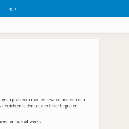
Log in
ebruikersmenu
 er geen probleem mee en ervaren anderen een
 inzichten leiden tot een beter begrip en
ouwen en hoe dit werkt.