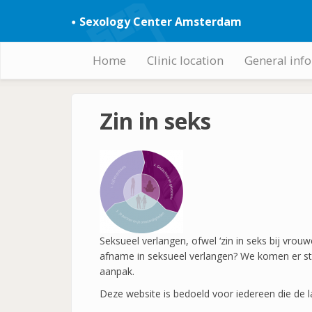
Skip
Sexology Center Amsterdam
to
main
content
Home
Clinic location
General inf
Hoofdnavigatie
Zin in seks
Seksueel verlangen, ofwel ‘zin in seks bij vr
afname in seksueel verlangen? We komen er ste
aanpak.
Deze website is bedoeld voor iedereen die de la