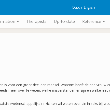
Dutch
English
G
ormation
Therapists
Up-to-date
Reference
ouwen is voor een groot deel een raadsel. Waarom heeft de ene vrouw
eds meer over te weten, welke misverstanden er zijn en welke nieuwe
atste (wetenschappelijke) inzichten wil weten over zin in seks bij vr