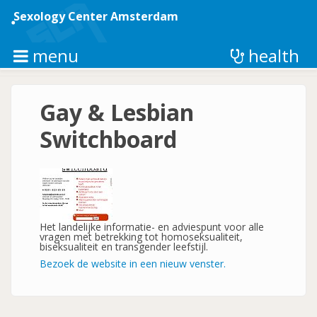
Skip
to
Sexology Center Amsterdam
main
content
menu
health
Gay & Lesbian
Switchboard
Het landelijke informatie- en adviespunt voor alle
vragen met betrekking tot homoseksualiteit,
biseksualiteit en transgender leefstijl.
Bezoek de website in een nieuw venster.