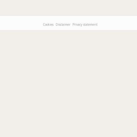
Cookies
Disclaimer
Privacy statement
Footer-
menu