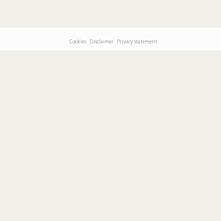
Cookies
Disclaimer
Privacy statement
Footer-
menu