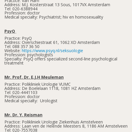
Practice: Van Ham
Address: M.J. Kosterstraat 13 Sous, 1017VX Amsterdam
Tel: 020-6388944
Profession: doctor
Medical specialty: Psychiatrist; hiv en homosexuality
PsyQ
Practice: PsyQ
Address: Overschiestraat 61, 1062 XD Amsterdam
Tel: 088 357 36 50
Website:
https://www.psyq.nl/seksuologie
Profession: psychologists
Specialty: PsyQ offers specialized second-line psychological
treatment
Mr. Prof. Dr. E.J.H Meuleman
Practice: Polikliniek Urologie VUMC
Address: De Boelelaan 1118, 1081 HZ Amsterdam
Tel: 020-4441103
Profession: doctor
Medical specialty: Urologist
Mr. Dr. Y. Reisman
Practice: Polikliniek Urologie Ziekenhuis Amstelveen
Address: Laan ven de Helende Meesters 8, 1186 AM Amstelveen
Tel: 020-7557038