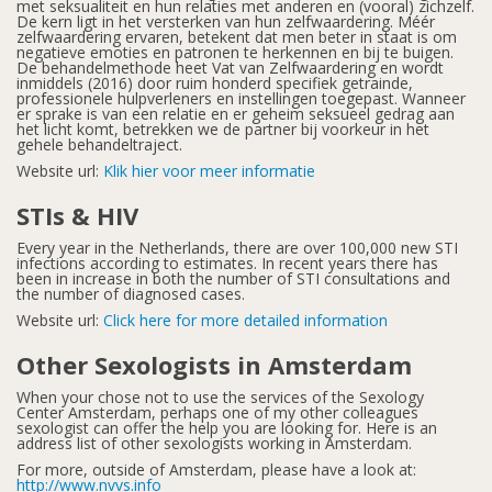
met seksualiteit en hun relaties met anderen en (vooral) zichzelf.
De kern ligt in het versterken van hun zelfwaardering. Méér
zelfwaardering ervaren, betekent dat men beter in staat is om
negatieve emoties en patronen te herkennen en bij te buigen.
De behandelmethode heet Vat van Zelfwaardering en wordt
inmiddels (2016) door ruim honderd specifiek getrainde,
professionele hulpverleners en instellingen toegepast. Wanneer
er sprake is van een relatie en er geheim seksueel gedrag aan
het licht komt, betrekken we de partner bij voorkeur in het
gehele behandeltraject.
Website url:
Klik hier voor meer informatie
STIs & HIV
Every year in the Netherlands, there are over 100,000 new STI
infections according to estimates. In recent years there has
been in increase in both the number of STI consultations and
the number of diagnosed cases.
Website url:
Click here for more detailed information
Other Sexologists in Amsterdam
When your chose not to use the services of the Sexology
Center Amsterdam, perhaps one of my other colleagues
sexologist can offer the help you are looking for. Here is an
address list of other sexologists working in Amsterdam.
For more, outside of Amsterdam, please have a look at:
http://www.nvvs.info