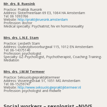
Mr. drs. B. Ruesink
Practice: Praktijk Ruesink
Address: Slotermeerlaan 69 E3, 1064 HA Amsterdam
Tel: 06 1093766
Website:
http://praktijkruesink.amsterdam
Profession: doctor
Medical specialty: Psychiatrist; hiv en homosexuality
Mrs. drs. L.N.E. Stam
Practice: Liesbeth Stam
Address: Oudezijdsvoorburgwal 115, 1012 EN Amsterdam
Tel: 06-14375140
Profession: psychologist
Specialty: GZ-Psychologist, Psychotherapist, Coaching-Training-
Mediation
Mrs. drs. J.M.M Termeer
Practice: Seksuologiepraktijktermeer
Address: Visseringstraat 51, 1051 MG Amsterdam
Tel: 06-15259747
Website:
http://www.seksuologiepraktijktermeer.nl
Profession: psychologist and midwife
Social workers – sexologist –NVVS