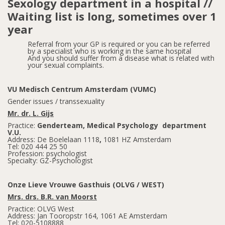
Sexology department in a hospital //
Waiting list is long, sometimes over 1
year
Referral from your GP is required or you can be referred
by a specialist who is working in the same hospital
And you should suffer from a disease what is related with
your sexual complaints.
VU Medisch Centrum Amsterdam (VUMC)
Gender issues / transsexuality
Mr. dr. L. Gijs
Practice:
Genderteam, Medical Psychology department
V.U.
Address: De Boelelaan 1118
,
1081 HZ Amsterdam
Tel: 020 444 25 50
Profession: psychologist
Specialty: GZ-Psychologist
Onze Lieve Vrouwe Gasthuis (OLVG / WEST)
Mrs. drs. B.R. van Moorst
Practice: OLVG West
Address: Jan Tooropstr 164, 1061 AE Amsterdam
Tel: 020-5108888