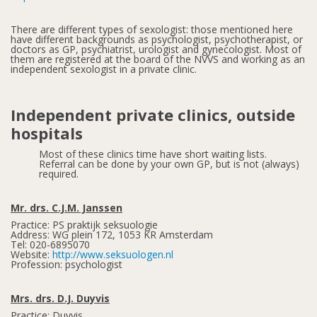
There are different types of sexologist: those mentioned here
have different backgrounds as psychologist, psychotherapist, or
doctors as GP, psychiatrist, urologist and gynecologist. Most of
them are registered at the board of the NVVS and working as an
independent sexologist in a private clinic.
Independent private clinics, outside
hospitals
Most of these clinics time have short waiting lists.
Referral can be done by your own GP, but is not (always)
required.
Mr. drs. C.J.M. Janssen
Practice: PS praktijk seksuologie
Address: WG plein 172, 1053 KR Amsterdam
Tel: 020-6895070
Website:
http://www.seksuologen.nl
Profession: psychologist
Mrs. drs. D.J. Duyvis
Practice: Duyvis