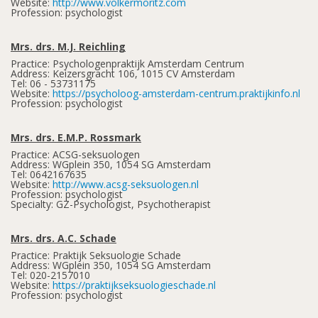
Website:
http://www.volkermoritz.com
Profession: psychologist
Mrs. drs. M.J. Reichling
Practice: Psychologenpraktijk Amsterdam Centrum
Address: Keizersgracht 106, 1015 CV Amsterdam
Tel: 06 - 53731175
Website:
https://psycholoog-amsterdam-centrum.praktijkinfo.nl
Profession: psychologist
Mrs. drs. E.M.P. Rossmark
Practice: ACSG-seksuologen
Address: WGplein 350, 1054 SG Amsterdam
Tel: 0642167635
Website:
http://www.acsg-seksuologen.nl
Profession: psychologist
Specialty: GZ-Psychologist, Psychotherapist
Mrs. drs. A.C. Schade
Practice: Praktijk Seksuologie Schade
Address: WGplein 350, 1054 SG Amsterdam
Tel: 020-2157010
Website:
https://praktijkseksuologieschade.nl
Profession: psychologist