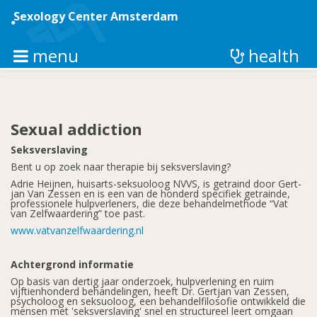
Skip
to
Sexology Center Amsterdam
main
content
menu
health
Sexual addiction
Seksverslaving
Bent u op zoek naar therapie bij seksverslaving?
Adrie Heijnen, huisarts-seksuoloog NVVS, is getraind door Gert-
jan Van Zessen en is een van de honderd specifiek getrainde,
professionele hulpverleners, die deze behandelmethode “Vat
van Zelfwaardering” toe past.
www.vatvanzelfwaardering.nl
Achtergrond informatie
Op basis van dertig jaar onderzoek, hulpverlening en ruim
vijftienhonderd behandelingen, heeft Dr. Gertjan van Zessen,
psycholoog en seksuoloog, een behandelfilosofie ontwikkeld die
mensen met 'seksverslaving' snel en structureel leert omgaan