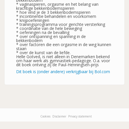
bekkenbodem
* vaginaspieren, orgasme en het belang van
krachtige bekkenbodemspieren
* hoe vind je de 3 bekkenbodemspieren
* incontinentie behandelen en voorkomem
* knijpoefeningen
* trainingsprogramma voor gerichte versterking
* coordinatie van de hele beweging
* oefeningen na de bevalling
* over ontspanning en spanning in de
bekkenbodem
* over factoren die een orgasme in de weg kunnen
staan
* over de kunst van de liefde.
Helle Gotved, is niet alleen in Denemarken bekend
om haar werk als gymnastiek-pedagoge. O.a. voor
dit boek ontving zij de Paul-Henningsen-prijs
Dit boek is (onder andere) verkrijgbaar bij Bol.com
Cookies
Disclaimer
Privacy statement
Footer-