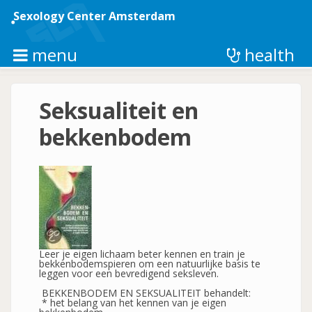
Skip
to
Sexology Center Amsterdam
main
content
menu
health
Seksualiteit en
bekkenbodem
Leer je eigen lichaam beter kennen en train je
bekkenbodemspieren om een natuurlijke basis te
leggen voor een bevredigend seksleven.
BEKKENBODEM EN SEKSUALITEIT behandelt:
* het belang van het kennen van je eigen